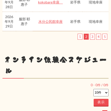
年9月
kokobare幸座
岩手県
現地幸座
惠子
28日
2026
服部 耶
年9月
水分公民館幸座
岩手県
現地幸座
惠子
29日
1
2
3
4
5
オンライン体験会スケジュー
ル
0
-
0
件 /
0
件