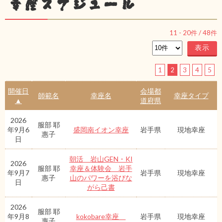
幸座スケジュール
11
-
20
件 /
48
件
1
2
3
4
5
開催日
会場都
師範名
幸座名
幸座タイプ
▲
道府県
2026
服部 耶
年9月6
盛岡南イオン幸座
岩手県
現地幸座
惠子
日
朝活 岩山GEN・KI
2026
服部 耶
幸座＆体験会 岩手
年9月7
岩手県
現地幸座
惠子
山のパワーを浴びな
日
がら己書
2026
服部 耶
年9月8
kokobare幸座
岩手県
現地幸座
惠子