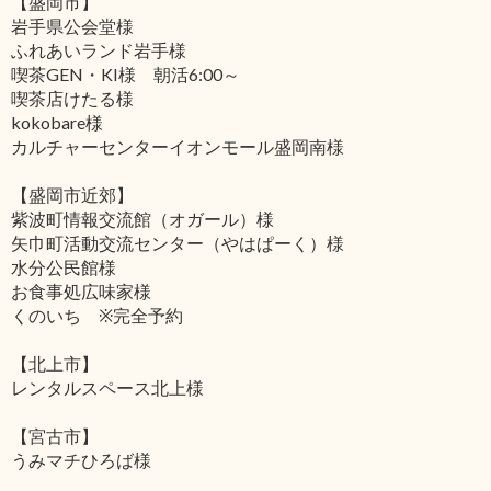
【盛岡市】
岩手県公会堂様
ふれあいランド岩手様
喫茶GEN・KI様 朝活6:00～
喫茶店けたる様
kokobare様
カルチャーセンターイオンモール盛岡南様
【盛岡市近郊】
紫波町情報交流館（オガール）様
矢巾町活動交流センター（やはぱーく）様
水分公民館様
お食事処広味家様
くのいち ※完全予約
【北上市】
レンタルスペース北上様
【宮古市】
うみマチひろば様