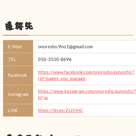
連絡先
E-Mail
onoresho.9no1@gmail.com
TEL
050-3550-8696
https://www.facebook.com/onoresho.kunoichi/?
facebook
ref=pages_you_manage
https://www.instagram.com/onoresho.kunoichi/?
Instagram
hl=ja
LINE
https://lin.ee/ZsLYJHC