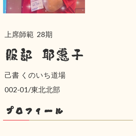
上席師範 28期
服部 耶惠子
己書 くのいち道場
002-01/東北北部
プロフィール