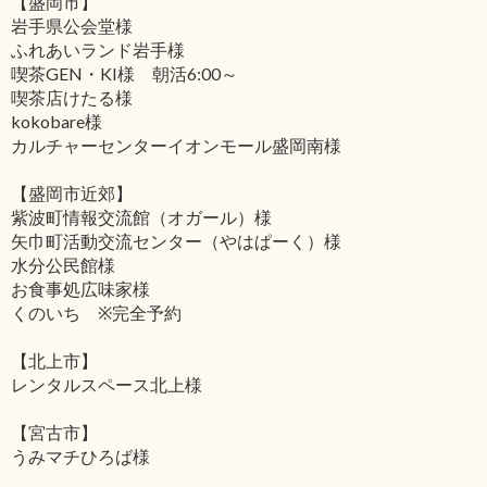
【盛岡市】
岩手県公会堂様
ふれあいランド岩手様
喫茶GEN・KI様 朝活6:00～
喫茶店けたる様
kokobare様
カルチャーセンターイオンモール盛岡南様
【盛岡市近郊】
紫波町情報交流館（オガール）様
矢巾町活動交流センター（やはぱーく）様
水分公民館様
お食事処広味家様
くのいち ※完全予約
【北上市】
レンタルスペース北上様
【宮古市】
うみマチひろば様