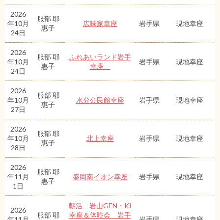
2026
服部 耶
年10月
広味家幸座
岩手県
現地幸座
惠子
24日
2026
服部 耶
ふれあいランド岩手
年10月
岩手県
現地幸座
惠子
幸座
24日
2026
服部 耶
年10月
水分公民館幸座
岩手県
現地幸座
惠子
27日
2026
服部 耶
年10月
北上幸座
岩手県
現地幸座
惠子
28日
2026
服部 耶
年11月
盛岡南イオン幸座
岩手県
現地幸座
惠子
1日
朝活 岩山GEN・KI
2026
服部 耶
幸座＆体験会 岩手
年11月
岩手県
現地幸座