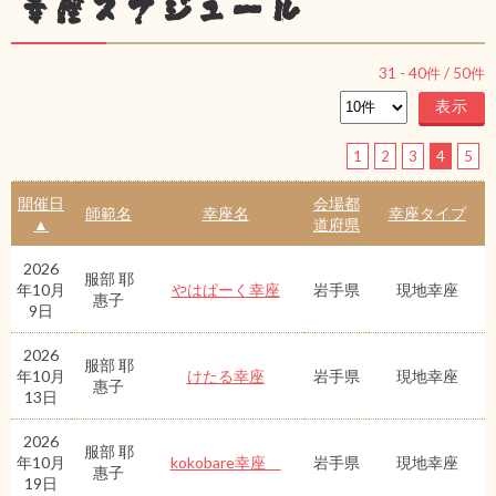
幸座スケジュール
31
-
40
件 /
50
件
1
2
3
4
5
開催日
会場都
師範名
幸座名
幸座タイプ
▲
道府県
2026
服部 耶
年10月
やはぱーく幸座
岩手県
現地幸座
惠子
9日
2026
服部 耶
年10月
けたる幸座
岩手県
現地幸座
惠子
13日
2026
服部 耶
年10月
kokobare幸座
岩手県
現地幸座
惠子
19日