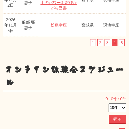
惠子
山のパワーを浴びな
2日
がら己書
2026
服部 耶
年11月
松島幸座
宮城県
現地幸座
惠子
5日
1
2
3
4
5
オンライン体験会スケジュー
ル
0
-
0
件 /
0
件