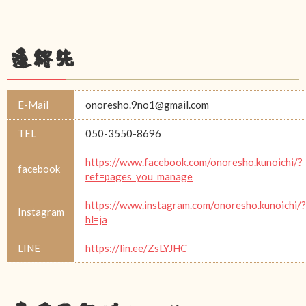
連絡先
E-Mail
onoresho.9no1@gmail.com
TEL
050-3550-8696
https://www.facebook.com/onoresho.kunoichi/?
facebook
ref=pages_you_manage
https://www.instagram.com/onoresho.kunoichi/?
Instagram
hl=ja
LINE
https://lin.ee/ZsLYJHC