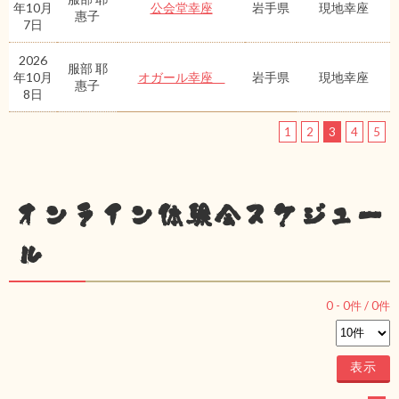
年10月
公会堂幸座
岩手県
現地幸座
惠子
7日
2026
服部 耶
年10月
オガール幸座
岩手県
現地幸座
惠子
8日
1
2
3
4
5
オンライン体験会スケジュー
ル
0
-
0
件 /
0
件