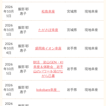
2026
服部 耶
年10月
松島幸座
宮城県
現地幸座
惠子
1日
2026
服部 耶
年10月
たがさぽ幸座
宮城県
現地幸座
惠子
1日
2026
服部 耶
年10月
盛岡南イオン幸座
岩手県
現地幸座
惠子
4日
朝活 岩山GEN・KI
2026
服部 耶
幸座＆体験会 岩手
年10月
岩手県
現地幸座
惠子
山のパワーを浴びな
5日
がら己書
2026
服部 耶
年10月
kokobare幸座
岩手県
現地幸座
惠子
6日
2026
服部 耶