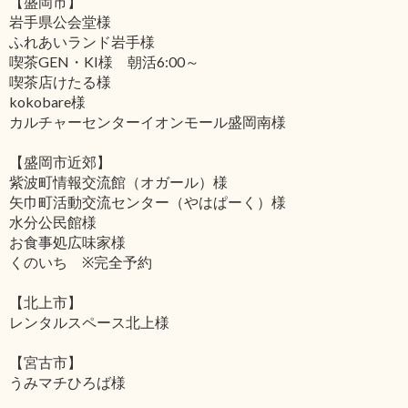
【盛岡市】
岩手県公会堂様
ふれあいランド岩手様
喫茶GEN・KI様 朝活6:00～
喫茶店けたる様
kokobare様
カルチャーセンターイオンモール盛岡南様
【盛岡市近郊】
紫波町情報交流館（オガール）様
矢巾町活動交流センター（やはぱーく）様
水分公民館様
お食事処広味家様
くのいち ※完全予約
【北上市】
レンタルスペース北上様
【宮古市】
うみマチひろば様