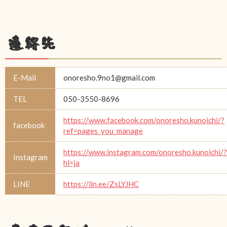
連絡先
E-Mail
onoresho.9no1@gmail.com
TEL
050-3550-8696
https://www.facebook.com/onoresho.kunoichi/?
facebook
ref=pages_you_manage
https://www.instagram.com/onoresho.kunoichi/?
Instagram
hl=ja
LINE
https://lin.ee/ZsLYJHC