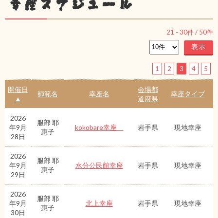
幸座スケジュール
21
-
30
件 /
50
件
1
2
3
4
5
開催日
会場都
師範名
幸座名
幸座タイプ
▲
道府県
2026
服部 耶
年9月
kokobare幸座
岩手県
現地幸座
惠子
28日
2026
服部 耶
年9月
水分公民館幸座
岩手県
現地幸座
惠子
29日
2026
服部 耶
年9月
北上幸座
岩手県
現地幸座
惠子
30日