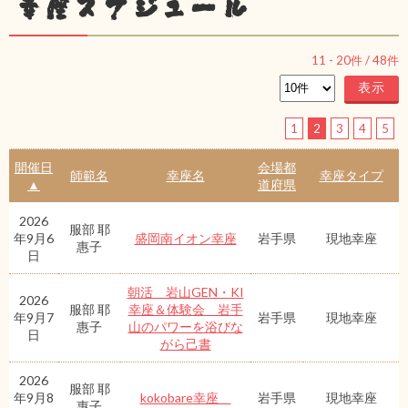
幸座スケジュール
11
-
20
件 /
48
件
1
2
3
4
5
開催日
会場都
師範名
幸座名
幸座タイプ
▲
道府県
2026
服部 耶
年9月6
盛岡南イオン幸座
岩手県
現地幸座
惠子
日
朝活 岩山GEN・KI
2026
服部 耶
幸座＆体験会 岩手
年9月7
岩手県
現地幸座
惠子
山のパワーを浴びな
日
がら己書
2026
服部 耶
年9月8
kokobare幸座
岩手県
現地幸座
惠子