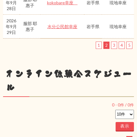
年9月
kokobare幸座
岩手県
現地幸座
惠子
28日
2026
服部 耶
年9月
水分公民館幸座
岩手県
現地幸座
惠子
29日
1
2
3
4
5
オンライン体験会スケジュー
ル
0
-
0
件 /
0
件