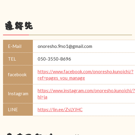
連絡先
E-Mail
onoresho.9no1@gmail.com
TEL
050-3550-8696
https://www.facebook.com/onoresho.kunoichi/?
facebook
ref=pages_you_manage
https://www.instagram.com/onoresho.kunoichi/?
Instagram
hl=ja
LINE
https://lin.ee/ZsLYJHC