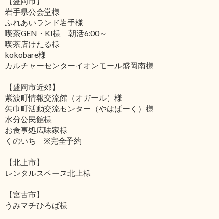
【盛岡市】
岩手県公会堂様
ふれあいランド岩手様
喫茶GEN・KI様 朝活6:00～
喫茶店けたる様
kokobare様
カルチャーセンターイオンモール盛岡南様
【盛岡市近郊】
紫波町情報交流館（オガール）様
矢巾町活動交流センター（やはぱーく）様
水分公民館様
お食事処広味家様
くのいち ※完全予約
【北上市】
レンタルスペース北上様
【宮古市】
うみマチひろば様