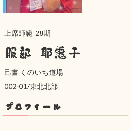
上席師範 28期
服部 耶惠子
己書 くのいち道場
002-01/東北北部
プロフィール