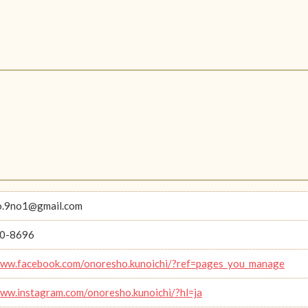
o.9no1@gmail.com
0-8696
www.facebook.com/onoresho.kunoichi/?ref=pages_you_manage
www.instagram.com/onoresho.kunoichi/?hl=ja