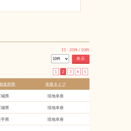
11
-
20
件 /
50
件
1
2
3
4
5
都道府県
幸座タイプ
宮城県
現地幸座
宮城県
現地幸座
岩手県
現地幸座