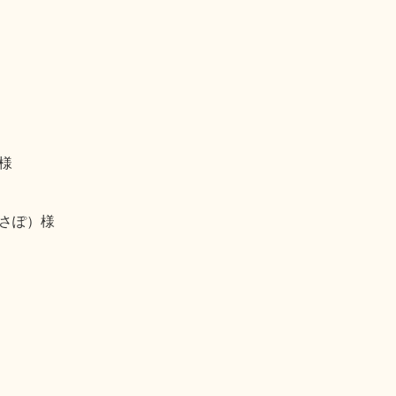
様
さぽ）様