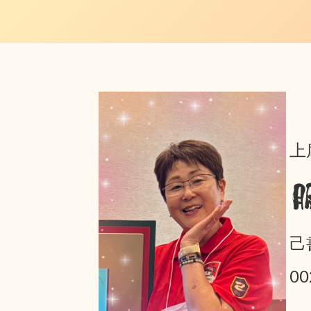
上
己
0