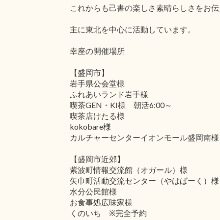
これからも己書の楽しさ素晴らしさをお伝
主に東北を中心に活動しています。
幸座の開催場所
【盛岡市】
岩手県公会堂様
ふれあいランド岩手様
喫茶GEN・KI様 朝活6:00～
喫茶店けたる様
kokobare様
カルチャーセンターイオンモール盛岡南様
【盛岡市近郊】
紫波町情報交流館（オガール）様
矢巾町活動交流センター（やはぱーく）様
水分公民館様
お食事処広味家様
くのいち ※完全予約