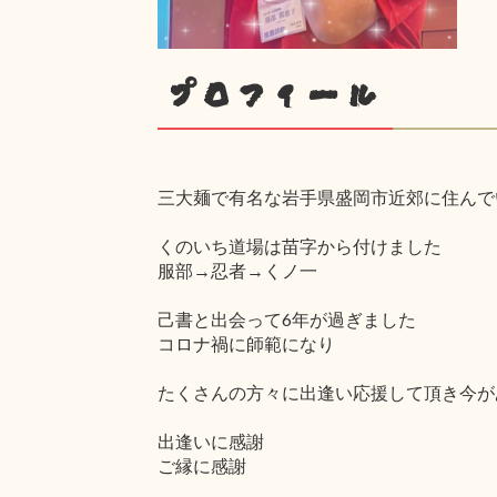
プロフィール
三大麺で有名な岩手県盛岡市近郊に住んで
くのいち道場は苗字から付けました
服部→忍者→くノ一
己書と出会って6年が過ぎました
コロナ禍に師範になり
たくさんの方々に出逢い応援して頂き今が
出逢いに感謝
ご縁に感謝