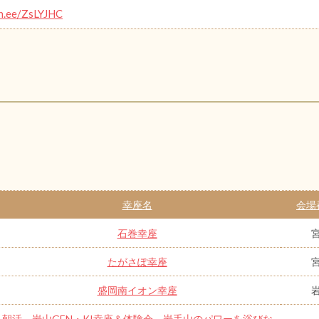
in.ee/ZsLYJHC
幸座名
会場
石巻幸座
たがさぽ幸座
盛岡南イオン幸座
朝活 岩山GEN・KI幸座＆体験会 岩手山のパワーを浴びな