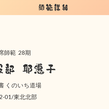
師範詳細
席師範 28期
服部 耶惠子
書 くのいち道場
02-01/東北北部