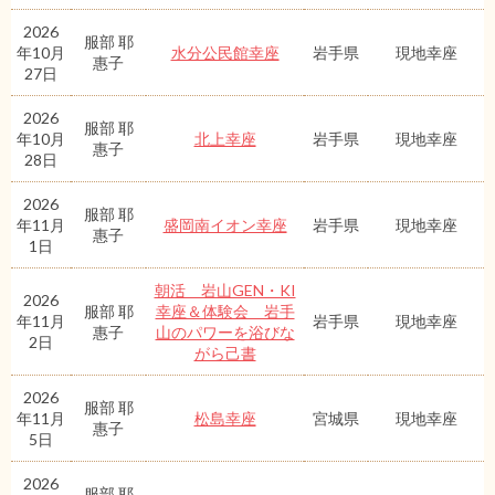
2026
服部 耶
年10月
水分公民館幸座
岩手県
現地幸座
惠子
27日
2026
服部 耶
年10月
北上幸座
岩手県
現地幸座
惠子
28日
2026
服部 耶
年11月
盛岡南イオン幸座
岩手県
現地幸座
惠子
1日
朝活 岩山GEN・KI
2026
服部 耶
幸座＆体験会 岩手
年11月
岩手県
現地幸座
惠子
山のパワーを浴びな
2日
がら己書
2026
服部 耶
年11月
松島幸座
宮城県
現地幸座
惠子
5日
2026
服部 耶