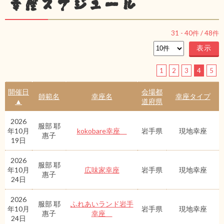
幸座スケジュール
31
-
40
件 /
48
件
1
2
3
4
5
開催日
会場都
師範名
幸座名
幸座タイプ
▲
道府県
2026
服部 耶
年10月
kokobare幸座
岩手県
現地幸座
惠子
19日
2026
服部 耶
年10月
広味家幸座
岩手県
現地幸座
惠子
24日
2026
服部 耶
ふれあいランド岩手
年10月
岩手県
現地幸座
惠子
幸座
24日