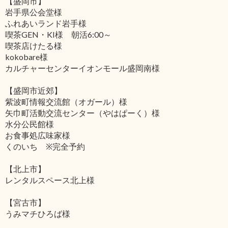
【盛岡市】
岩手県公会堂様
ふれあいランド岩手様
喫茶GEN・KI様 朝活6:00～
喫茶店けたる様
kokobare様
カルチャーセンターイオンモール盛岡南様
【盛岡市近郊】
紫波町情報交流館（オガール）様
矢巾町活動交流センター（やはぱーく）様
水分公民館様
お食事処広味家様
くのいち ※完全予約
【北上市】
レンタルスペース北上様
【宮古市】
うみマチひろば様