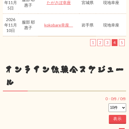
年11月
たがさぽ幸座
宮城県
現地幸座
惠子
5日
2026
服部 耶
年11月
kokobare幸座
岩手県
現地幸座
惠子
10日
1
2
3
4
5
オンライン体験会スケジュー
ル
0
-
0
件 /
0
件