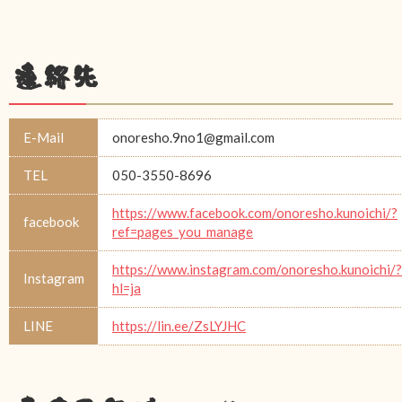
連絡先
E-Mail
onoresho.9no1@gmail.com
TEL
050-3550-8696
https://www.facebook.com/onoresho.kunoichi/?
facebook
ref=pages_you_manage
https://www.instagram.com/onoresho.kunoichi/?
Instagram
hl=ja
LINE
https://lin.ee/ZsLYJHC