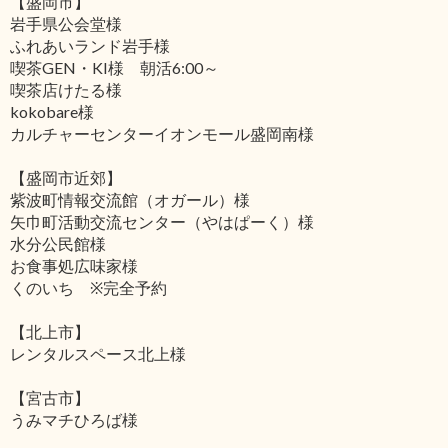
【盛岡市】
岩手県公会堂様
ふれあいランド岩手様
喫茶GEN・KI様 朝活6:00～
喫茶店けたる様
kokobare様
カルチャーセンターイオンモール盛岡南様
【盛岡市近郊】
紫波町情報交流館（オガール）様
矢巾町活動交流センター（やはぱーく）様
水分公民館様
お食事処広味家様
くのいち ※完全予約
【北上市】
レンタルスペース北上様
【宮古市】
うみマチひろば様