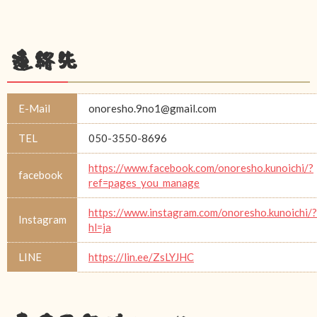
連絡先
E-Mail
onoresho.9no1@gmail.com
TEL
050-3550-8696
https://www.facebook.com/onoresho.kunoichi/?
facebook
ref=pages_you_manage
https://www.instagram.com/onoresho.kunoichi/?
Instagram
hl=ja
LINE
https://lin.ee/ZsLYJHC