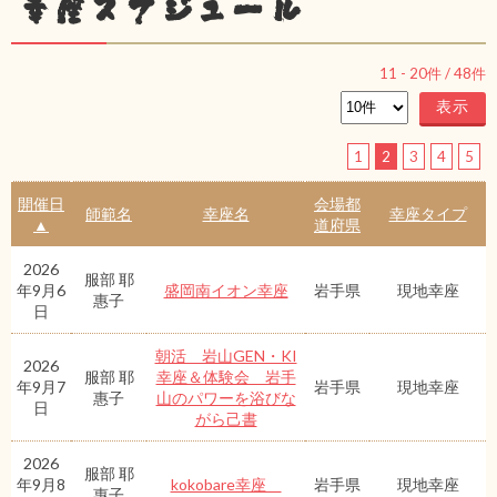
幸座スケジュール
11
-
20
件 /
48
件
1
2
3
4
5
開催日
会場都
師範名
幸座名
幸座タイプ
▲
道府県
2026
服部 耶
年9月6
盛岡南イオン幸座
岩手県
現地幸座
惠子
日
朝活 岩山GEN・KI
2026
服部 耶
幸座＆体験会 岩手
年9月7
岩手県
現地幸座
惠子
山のパワーを浴びな
日
がら己書
2026
服部 耶
年9月8
kokobare幸座
岩手県
現地幸座
惠子