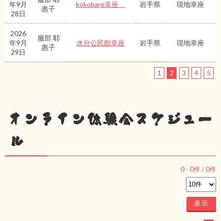
年9月
kokobare幸座
岩手県
現地幸座
惠子
28日
2026
服部 耶
年9月
水分公民館幸座
岩手県
現地幸座
惠子
29日
1
2
3
4
5
オンライン体験会スケジュー
ル
0
-
0
件 /
0
件