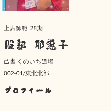
上席師範 28期
服部 耶惠子
己書 くのいち道場
002-01/東北北部
プロフィール