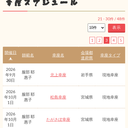
幸座スケジュール
21
-
30
件 /
48
件
1
2
3
4
5
開催日
会場都
師範名
幸座名
幸座タイプ
▲
道府県
2026
服部 耶
年9月
北上幸座
岩手県
現地幸座
惠子
30日
2026
服部 耶
年10月
松島幸座
宮城県
現地幸座
惠子
1日
2026
服部 耶
年10月
たがさぽ幸座
宮城県
現地幸座
惠子
1日