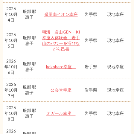
2026
服部 耶
年10月
盛岡南イオン幸座
岩手県
現地幸座
惠子
4日
朝活 岩山GEN・KI
2026
服部 耶
幸座＆体験会 岩手
年10月
岩手県
現地幸座
惠子
山のパワーを浴びな
5日
がら己書
2026
服部 耶
年10月
kokobare幸座
岩手県
現地幸座
惠子
6日
2026
服部 耶
年10月
公会堂幸座
岩手県
現地幸座
惠子
7日
2026
服部 耶
年10月
オガール幸座
岩手県
現地幸座
惠子
8日
2026
服部 耶