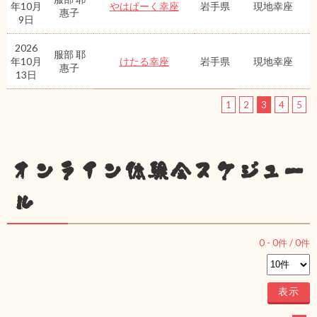
年10月
やはぱーく幸座
岩手県
現地幸座
惠子
9日
2026
服部 耶
年10月
けたる幸座
岩手県
現地幸座
惠子
13日
1
2
3
4
5
オンライン体験会スケジュー
ル
0
-
0
件 /
0
件