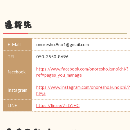
連絡先
E-Mail
onoresho.9no1@gmail.com
TEL
050-3550-8696
https://www.facebook.com/onoresho.kunoichi/?
facebook
ref=pages_you_manage
https://www.instagram.com/onoresho.kunoichi/?
Instagram
hl=ja
LINE
https://lin.ee/ZsLYJHC