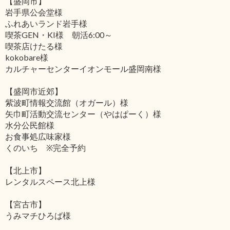
【盛岡市】
岩手県公会堂様
ふれあいランド岩手様
喫茶GEN・KI様 朝活6:00～
喫茶店けたる様
kokobare様
カルチャーセンターイオンモール盛岡南様
【盛岡市近郊】
紫波町情報交流館（オガール）様
矢巾町活動交流センター（やはぱーく）様
水分公民館様
お食事処広味家様
くのいち ※完全予約
【北上市】
レンタルスペース北上様
【宮古市】
うみマチひろば様