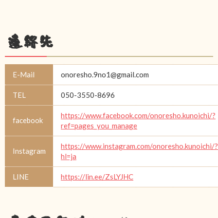
連絡先
E-Mail
onoresho.9no1@gmail.com
TEL
050-3550-8696
https://www.facebook.com/onoresho.kunoichi/?
facebook
ref=pages_you_manage
https://www.instagram.com/onoresho.kunoichi/?
Instagram
hl=ja
LINE
https://lin.ee/ZsLYJHC