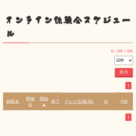
オンライン体験会スケジュー
ル
0
-
0
件 /
0
件
1
開催
開始
師範名
終了
テレビ会議URL
ID
PW
日
▲
1