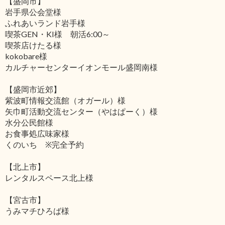
【盛岡市】
岩手県公会堂様
ふれあいランド岩手様
喫茶GEN・KI様 朝活6:00～
喫茶店けたる様
kokobare様
カルチャーセンターイオンモール盛岡南様
【盛岡市近郊】
紫波町情報交流館（オガール）様
矢巾町活動交流センター（やはぱーく）様
水分公民館様
お食事処広味家様
くのいち ※完全予約
【北上市】
レンタルスペース北上様
【宮古市】
うみマチひろば様