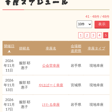
幸座スケジュール
41
-
48
件 /
48
件
1
2
3
4
5
開催日
会場都
師範名
幸座名
幸座タイプ
▲
道府県
2026
服部 耶
年11月
公会堂幸座
岩手県
現地幸座
惠子
11日
2026
服部 耶
年11月
やはぱーく幸座
宮城県
現地幸座
惠子
13日
2026
服部 耶
年11月
けたる幸座
岩手県
現地幸座
惠子
17日