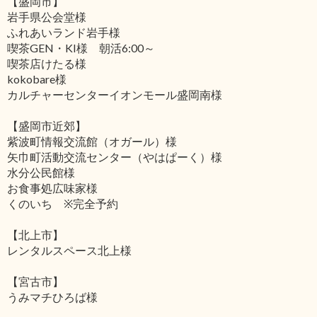
【盛岡市】
岩手県公会堂様
ふれあいランド岩手様
喫茶GEN・KI様 朝活6:00～
喫茶店けたる様
kokobare様
カルチャーセンターイオンモール盛岡南様
【盛岡市近郊】
紫波町情報交流館（オガール）様
矢巾町活動交流センター（やはぱーく）様
水分公民館様
お食事処広味家様
くのいち ※完全予約
【北上市】
レンタルスペース北上様
【宮古市】
うみマチひろば様