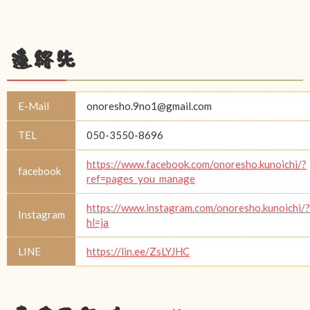
連絡先
E-Mail
onoresho.9no1@gmail.com
TEL
050-3550-8696
https://www.facebook.com/onoresho.kunoichi/?
facebook
ref=pages_you_manage
https://www.instagram.com/onoresho.kunoichi/?
Instagram
hl=ja
LINE
https://lin.ee/ZsLYJHC