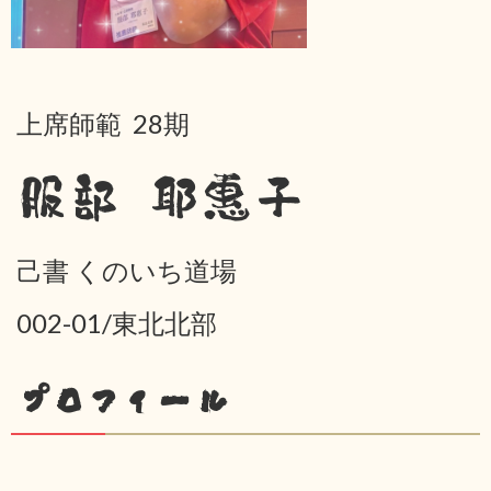
上席師範 28期
服部 耶惠子
己書 くのいち道場
002-01/東北北部
プロフィール