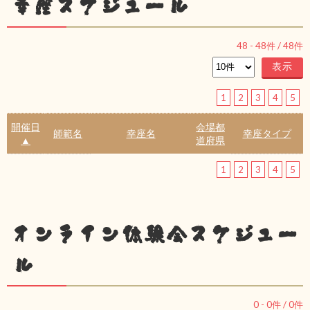
幸座スケジュール
48
-
48
件 /
48
件
1
2
3
4
5
開催日
会場都
師範名
幸座名
幸座タイプ
▲
道府県
1
2
3
4
5
オンライン体験会スケジュー
ル
0
-
0
件 /
0
件