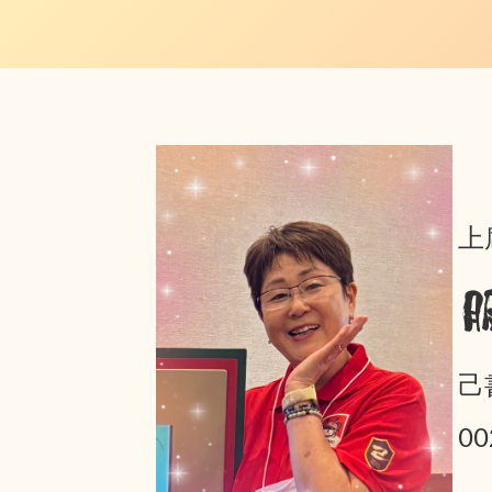
上
己
0