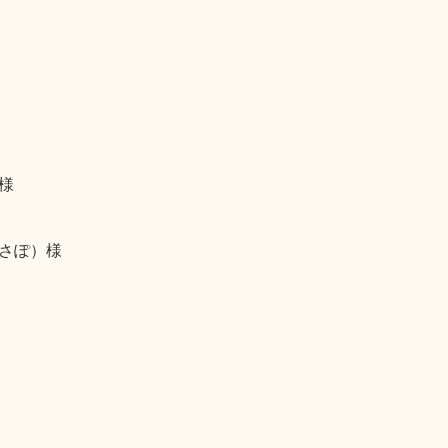
様
さぽ）様