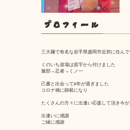
プロフィール
三大麺で有名な岩手県盛岡市近郊に住んで
くのいち道場は苗字から付けました
服部→忍者→くノ一
己書と出会って6年が過ぎました
コロナ禍に師範になり
たくさんの方々に出逢い応援して頂き今が
出逢いに感謝
ご縁に感謝