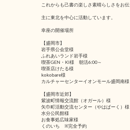
これからも己書の楽しさ素晴らしさをお伝
主に東北を中心に活動しています。
幸座の開催場所
【盛岡市】
岩手県公会堂様
ふれあいランド岩手様
喫茶GEN・KI様 朝活6:00～
喫茶店けたる様
kokobare様
カルチャーセンターイオンモール盛岡南様
【盛岡市近郊】
紫波町情報交流館（オガール）様
矢巾町活動交流センター（やはぱーく）様
水分公民館様
お食事処広味家様
くのいち ※完全予約