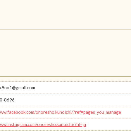
o.9no1@gmail.com
0-8696
www.facebook.com/onoresho.kunoichi/?ref=pages_you_manage
www.instagram.com/onoresho.kunoichi/?hl=ja