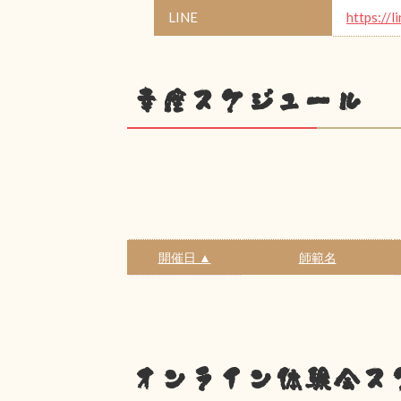
LINE
https://l
幸座スケジュール
開催日 ▲
師範名
オンライン体験会ス