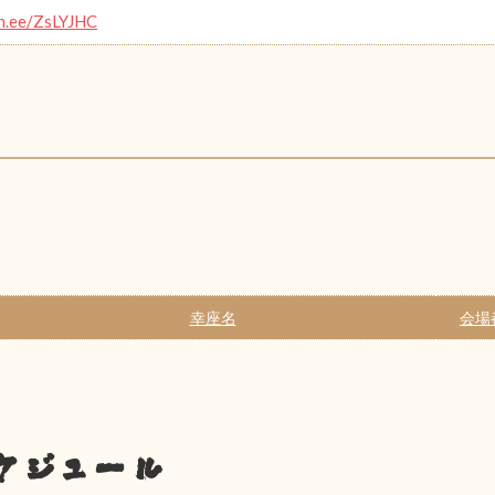
in.ee/ZsLYJHC
幸座名
会場
ケジュール