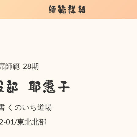
師範詳細
席師範 28期
服部 耶惠子
書 くのいち道場
02-01/東北北部