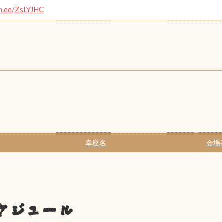
in.ee/ZsLYJHC
幸座名
会場
ケジュール