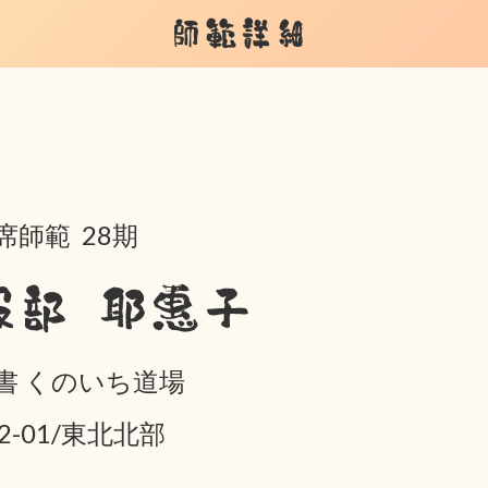
師範詳細
席師範 28期
服部 耶惠子
書 くのいち道場
02-01/東北北部