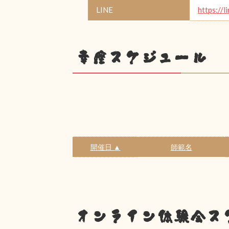
LINE
https://l
幸座スケジュール
開催日 ▲
師範名
オンライン体験会ス