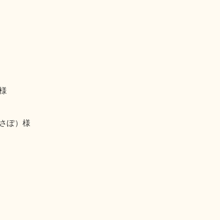
様
さぽ）様