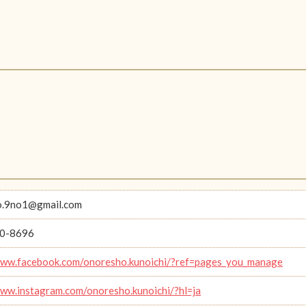
o.9no1@gmail.com
0-8696
www.facebook.com/onoresho.kunoichi/?ref=pages_you_manage
www.instagram.com/onoresho.kunoichi/?hl=ja