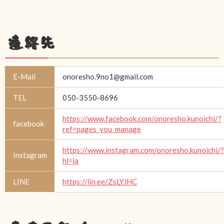
連絡先
E-Mail
onoresho.9no1@gmail.com
TEL
050-3550-8696
https://www.facebook.com/onoresho.kunoichi/?
facebook
ref=pages_you_manage
https://www.instagram.com/onoresho.kunoichi/?
Instagram
hl=ja
LINE
https://lin.ee/ZsLYJHC