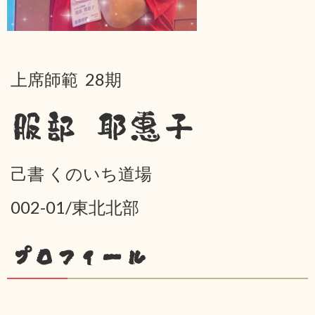
上席師範 28期
服部 耶惠子
己書 くのいち道場
002-01/東北北部
プロフィール