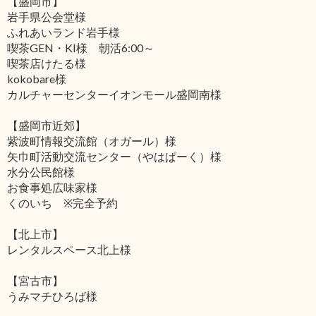
【盛岡市】
岩手県公会堂様
ふれあいランド岩手様
喫茶GEN・KI様 朝活6:00～
喫茶店けたる様
kokobare様
カルチャーセンターイオンモール盛岡南様
【盛岡市近郊】
紫波町情報交流館（オガール）様
矢巾町活動交流センター（やはぱーく）様
水分公民館様
お食事処広味家様
くのいち ※完全予約
【北上市】
レンタルスペース北上様
【宮古市】
うみマチひろば様