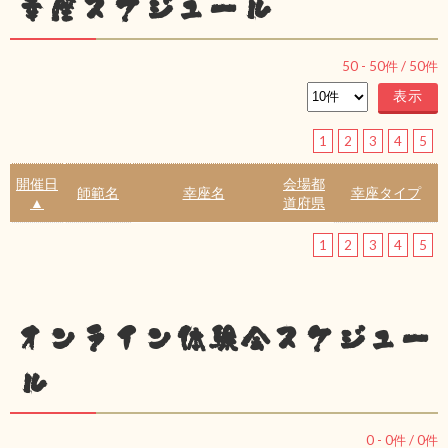
幸座スケジュール
50
-
50
件 /
50
件
1
2
3
4
5
開催日
会場都
師範名
幸座名
幸座タイプ
▲
道府県
1
2
3
4
5
オンライン体験会スケジュー
ル
0
-
0
件 /
0
件