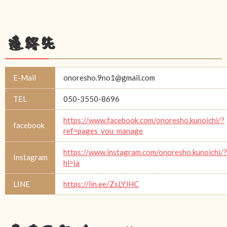
連絡先
E-Mail
onoresho.9no1@gmail.com
TEL
050-3550-8696
https://www.facebook.com/onoresho.kunoichi/?
facebook
ref=pages_you_manage
https://www.instagram.com/onoresho.kunoichi/?
Instagram
hl=ja
LINE
https://lin.ee/ZsLYJHC