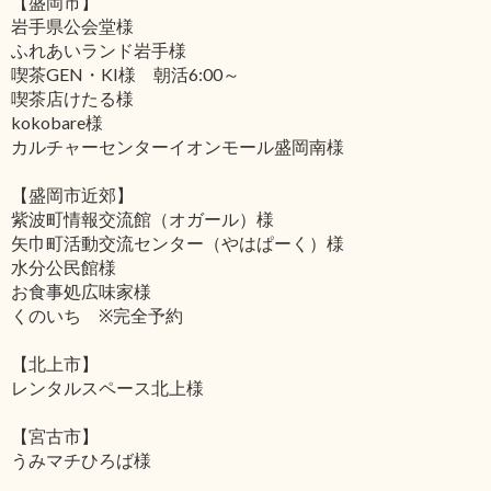
【盛岡市】
岩手県公会堂様
ふれあいランド岩手様
喫茶GEN・KI様 朝活6:00～
喫茶店けたる様
kokobare様
カルチャーセンターイオンモール盛岡南様
【盛岡市近郊】
紫波町情報交流館（オガール）様
矢巾町活動交流センター（やはぱーく）様
水分公民館様
お食事処広味家様
くのいち ※完全予約
【北上市】
レンタルスペース北上様
【宮古市】
うみマチひろば様