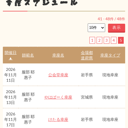
幸座スケジュール
41
-
48
件 /
48
件
1
2
3
4
5
開催日
会場都
師範名
幸座名
幸座タイプ
▲
道府県
2026
服部 耶
年11月
公会堂幸座
岩手県
現地幸座
惠子
11日
2026
服部 耶
年11月
やはぱーく幸座
宮城県
現地幸座
惠子
13日
2026
服部 耶
年11月
けたる幸座
岩手県
現地幸座
惠子
17日