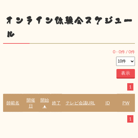
オンライン体験会スケジュー
ル
0
-
0
件 /
0
件
1
開催
開始
師範名
終了
テレビ会議URL
ID
PW
日
▲
1