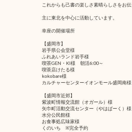
これからも己書の楽しさ素晴らしさをお伝
主に東北を中心に活動しています。
幸座の開催場所
【盛岡市】
岩手県公会堂様
ふれあいランド岩手様
喫茶GEN・KI様 朝活6:00～
喫茶店けたる様
kokobare様
カルチャーセンターイオンモール盛岡南様
【盛岡市近郊】
紫波町情報交流館（オガール）様
矢巾町活動交流センター（やはぱーく）様
水分公民館様
お食事処広味家様
くのいち ※完全予約