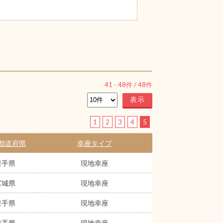
41
-
48
件 /
48
件
1
2
3
4
5
都道府県
幸座タイプ
岩手県
現地幸座
宮城県
現地幸座
岩手県
現地幸座
岩手県
現地幸座