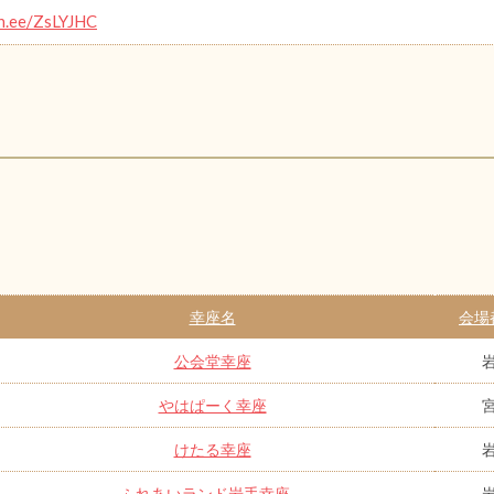
in.ee/ZsLYJHC
幸座名
会場
公会堂幸座
やはぱーく幸座
けたる幸座
ふれあいランド岩手幸座