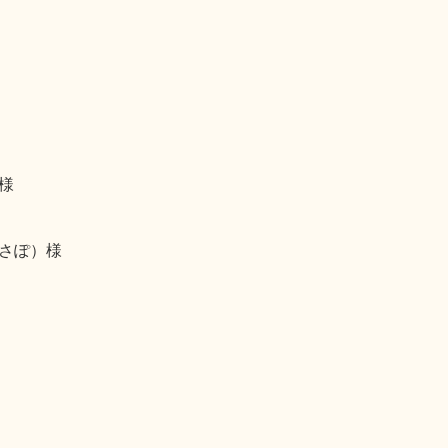
様
さぽ）様