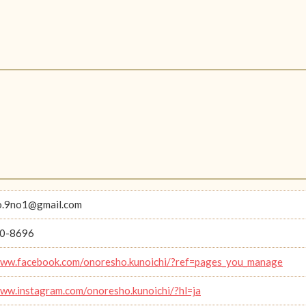
o.9no1@gmail.com
0-8696
www.facebook.com/onoresho.kunoichi/?ref=pages_you_manage
www.instagram.com/onoresho.kunoichi/?hl=ja