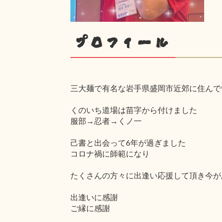
プロフィール
三大麺で有名な岩手県盛岡市近郊に住んで
くのいち道場は苗字から付けました
服部→忍者→くノ一
己書と出会って6年が過ぎました
コロナ禍に師範になり
たくさんの方々に出逢い応援して頂き今が
出逢いに感謝
ご縁に感謝