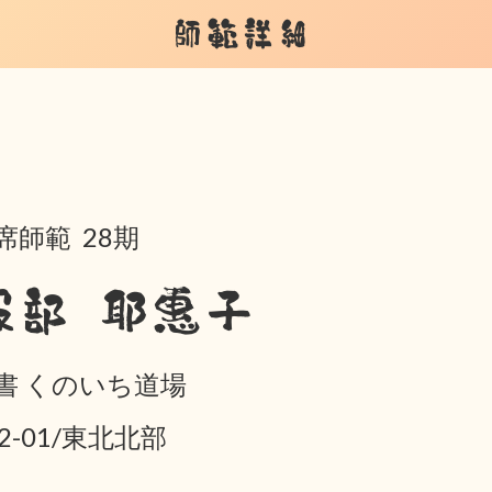
師範詳細
席師範 28期
服部 耶惠子
書 くのいち道場
02-01/東北北部