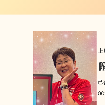
上
己
0