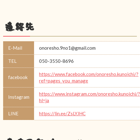
連絡先
E-Mail
onoresho.9no1@gmail.com
TEL
050-3550-8696
https://www.facebook.com/onoresho.kunoichi/?
facebook
ref=pages_you_manage
https://www.instagram.com/onoresho.kunoichi/?
Instagram
hl=ja
LINE
https://lin.ee/ZsLYJHC