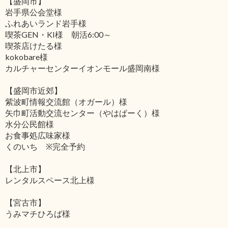
【盛岡市】
岩手県公会堂様
ふれあいランド岩手様
喫茶GEN・KI様 朝活6:00～
喫茶店けたる様
kokobare様
カルチャーセンターイオンモール盛岡南様
【盛岡市近郊】
紫波町情報交流館（オガール）様
矢巾町活動交流センター（やはぱーく）様
水分公民館様
お食事処広味家様
くのいち ※完全予約
【北上市】
レンタルスペース北上様
【宮古市】
うみマチひろば様