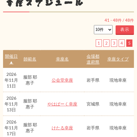
幸座スケジュール
41
-
48
件 /
48
件
1
2
3
4
5
開催日
会場都
師範名
幸座名
幸座タイプ
▲
道府県
2026
服部 耶
年11月
公会堂幸座
岩手県
現地幸座
惠子
11日
2026
服部 耶
年11月
やはぱーく幸座
宮城県
現地幸座
惠子
13日
2026
服部 耶
年11月
けたる幸座
岩手県
現地幸座
惠子
17日