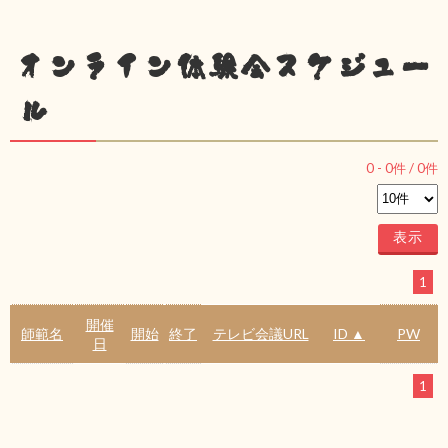
オンライン体験会スケジュー
ル
0
-
0
件 /
0
件
1
開催
師範名
開始
終了
テレビ会議URL
ID ▲
PW
日
1