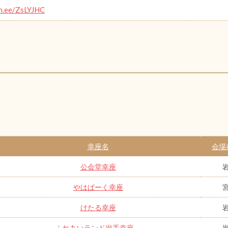
in.ee/ZsLYJHC
幸座名
会場
公会堂幸座
やはぱーく幸座
けたる幸座
ふれあいランド岩手幸座