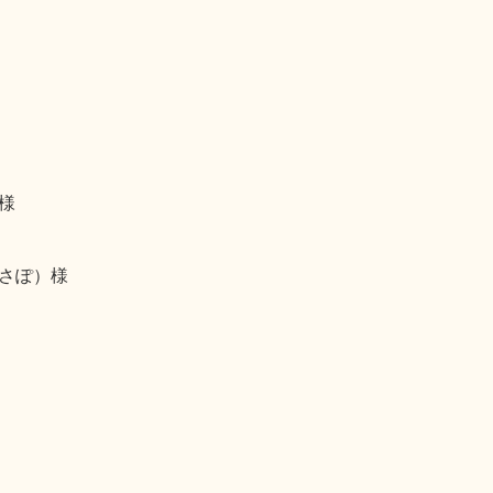
様
さぽ）様