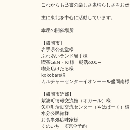
これからも己書の楽しさ素晴らしさをお伝
主に東北を中心に活動しています。
幸座の開催場所
【盛岡市】
岩手県公会堂様
ふれあいランド岩手様
喫茶GEN・KI様 朝活6:00～
喫茶店けたる様
kokobare様
カルチャーセンターイオンモール盛岡南様
【盛岡市近郊】
紫波町情報交流館（オガール）様
矢巾町活動交流センター（やはぱーく）様
水分公民館様
お食事処広味家様
くのいち ※完全予約