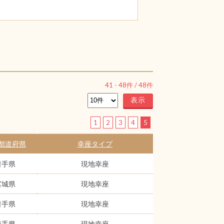
41
-
48
件 /
48
件
1
2
3
4
5
都道府県
幸座タイプ
岩手県
現地幸座
宮城県
現地幸座
岩手県
現地幸座
岩手県
現地幸座