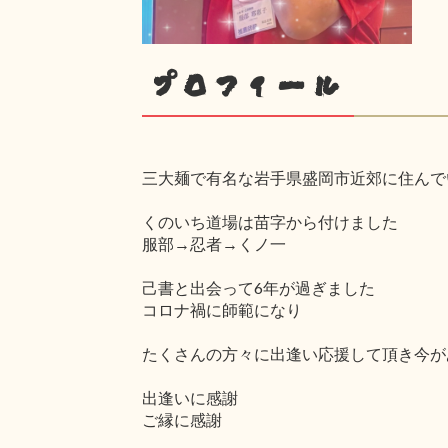
プロフィール
三大麺で有名な岩手県盛岡市近郊に住んで
くのいち道場は苗字から付けました
服部→忍者→くノ一
己書と出会って6年が過ぎました
コロナ禍に師範になり
たくさんの方々に出逢い応援して頂き今が
出逢いに感謝
ご縁に感謝