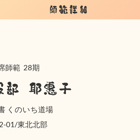
師範詳細
席師範 28期
服部 耶惠子
書 くのいち道場
02-01/東北北部