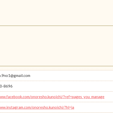
o.9no1@gmail.com
0-8696
www.facebook.com/onoresho.kunoichi/?ref=pages_you_manage
www.instagram.com/onoresho.kunoichi/?hl=ja