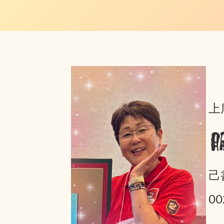
上
己
0