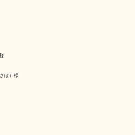
様
さぽ）様