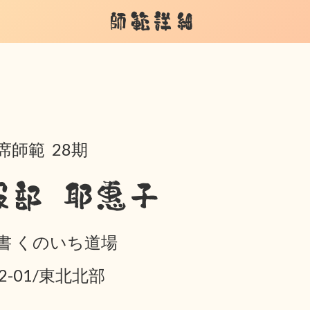
師範詳細
席師範 28期
服部 耶惠子
書 くのいち道場
02-01/東北北部