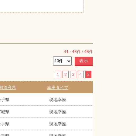
41
-
48
件 /
48
件
1
2
3
4
5
都道府県
幸座タイプ
岩手県
現地幸座
宮城県
現地幸座
岩手県
現地幸座
岩手県
現地幸座