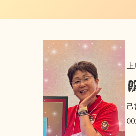
上
己
0