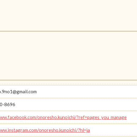
o.9no1@gmail.com
0-8696
www.facebook.com/onoresho.kunoichi/?ref=pages_you_manage
www.instagram.com/onoresho.kunoichi/?hl=ja