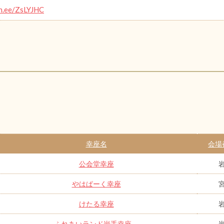
in.ee/ZsLYJHC
幸座名
会場
公会堂幸座
やはぱーく幸座
けたる幸座
ふれあいランド岩手幸座