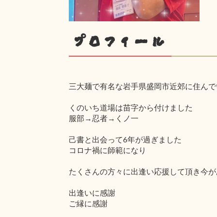
プロフィール
三大麺で有名な岩手県盛岡市近郊に住んで
くのいち道場は苗字から付けました
服部→忍者→くノ一
己書と出会って6年が過ぎました
コロナ禍に師範になり
たくさんの方々に出逢い応援して頂き今が
出逢いに感謝
ご縁に感謝