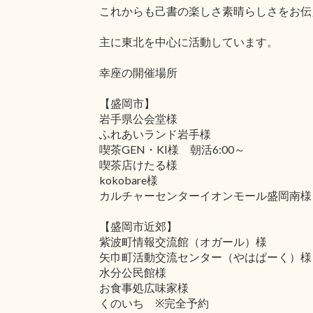
これからも己書の楽しさ素晴らしさをお伝
主に東北を中心に活動しています。
幸座の開催場所
【盛岡市】
岩手県公会堂様
ふれあいランド岩手様
喫茶GEN・KI様 朝活6:00～
喫茶店けたる様
kokobare様
カルチャーセンターイオンモール盛岡南様
【盛岡市近郊】
紫波町情報交流館（オガール）様
矢巾町活動交流センター（やはぱーく）様
水分公民館様
お食事処広味家様
くのいち ※完全予約