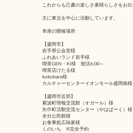
これからも己書の楽しさ素晴らしさをお伝
主に東北を中心に活動しています。
幸座の開催場所
【盛岡市】
岩手県公会堂様
ふれあいランド岩手様
喫茶GEN・KI様 朝活6:00～
喫茶店けたる様
kokobare様
カルチャーセンターイオンモール盛岡南様
【盛岡市近郊】
紫波町情報交流館（オガール）様
矢巾町活動交流センター（やはぱーく）様
水分公民館様
お食事処広味家様
くのいち ※完全予約