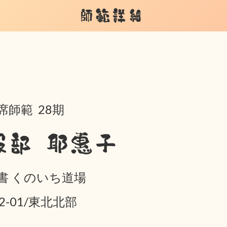
師範詳細
席師範 28期
服部 耶惠子
書 くのいち道場
02-01/東北北部