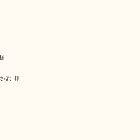
様
さぽ）様