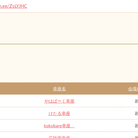
in.ee/ZsLYJHC
幸座名
会場
やはぱーく幸座
けたる幸座
kokobare幸座
広味家幸座