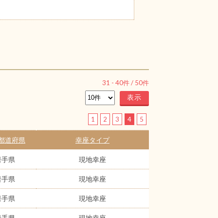
31
-
40
件 /
50
件
1
2
3
4
5
都道府県
幸座タイプ
岩手県
現地幸座
岩手県
現地幸座
岩手県
現地幸座
岩手県
現地幸座