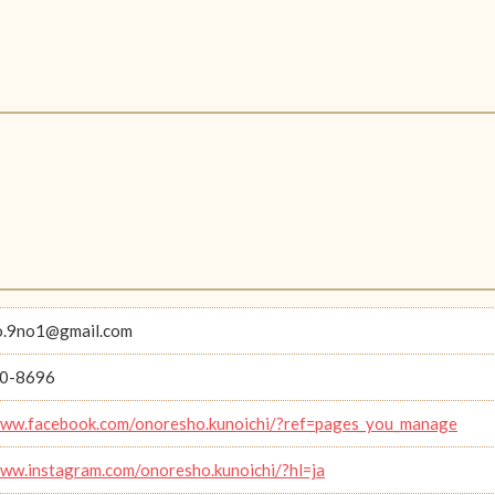
o.9no1@gmail.com
0-8696
www.facebook.com/onoresho.kunoichi/?ref=pages_you_manage
www.instagram.com/onoresho.kunoichi/?hl=ja