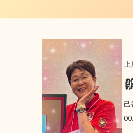
上
己
0