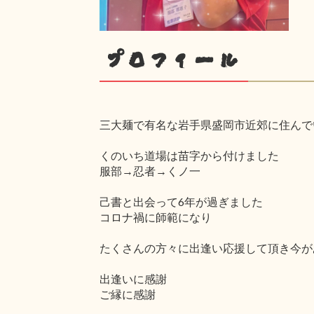
プロフィール
三大麺で有名な岩手県盛岡市近郊に住んで
くのいち道場は苗字から付けました
服部→忍者→くノ一
己書と出会って6年が過ぎました
コロナ禍に師範になり
たくさんの方々に出逢い応援して頂き今が
出逢いに感謝
ご縁に感謝