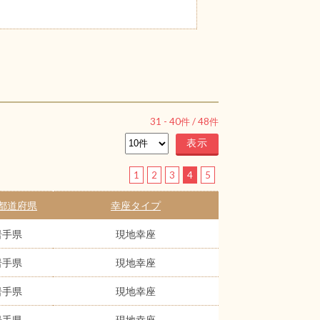
31
-
40
件 /
48
件
1
2
3
4
5
都道府県
幸座タイプ
岩手県
現地幸座
岩手県
現地幸座
岩手県
現地幸座
岩手県
現地幸座