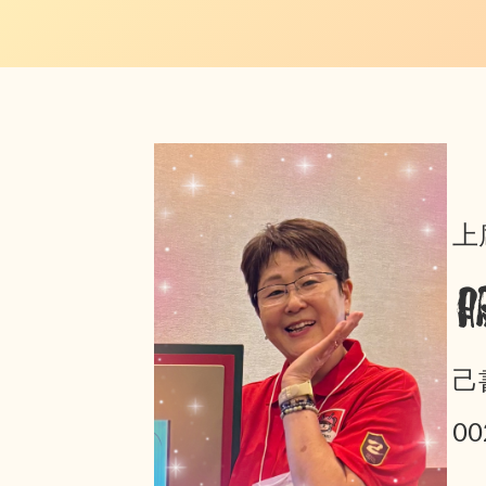
上
己
0