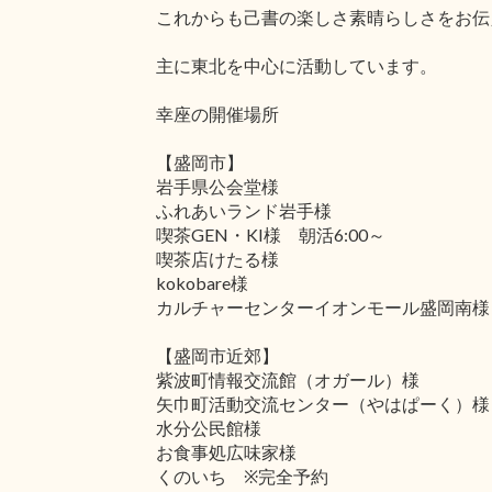
これからも己書の楽しさ素晴らしさをお伝
主に東北を中心に活動しています。
幸座の開催場所
【盛岡市】
岩手県公会堂様
ふれあいランド岩手様
喫茶GEN・KI様 朝活6:00～
喫茶店けたる様
kokobare様
カルチャーセンターイオンモール盛岡南様
【盛岡市近郊】
紫波町情報交流館（オガール）様
矢巾町活動交流センター（やはぱーく）様
水分公民館様
お食事処広味家様
くのいち ※完全予約