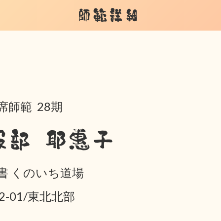
師範詳細
席師範 28期
服部 耶惠子
書 くのいち道場
02-01/東北北部