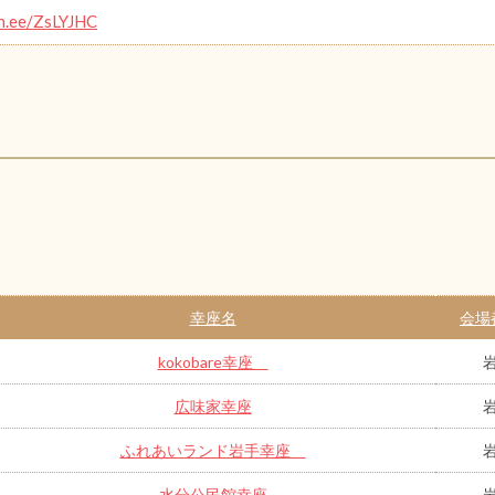
in.ee/ZsLYJHC
幸座名
会場
kokobare幸座
広味家幸座
ふれあいランド岩手幸座
水分公民館幸座