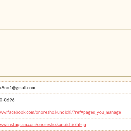
o.9no1@gmail.com
0-8696
www.facebook.com/onoresho.kunoichi/?ref=pages_you_manage
www.instagram.com/onoresho.kunoichi/?hl=ja