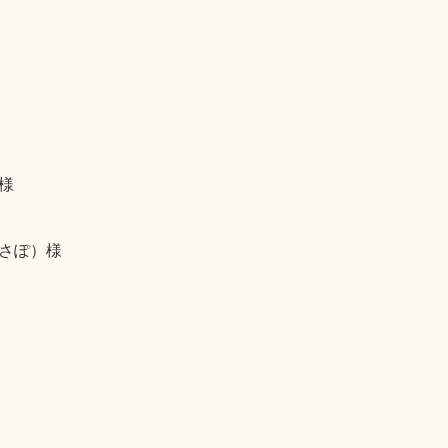
様
さぽ）様