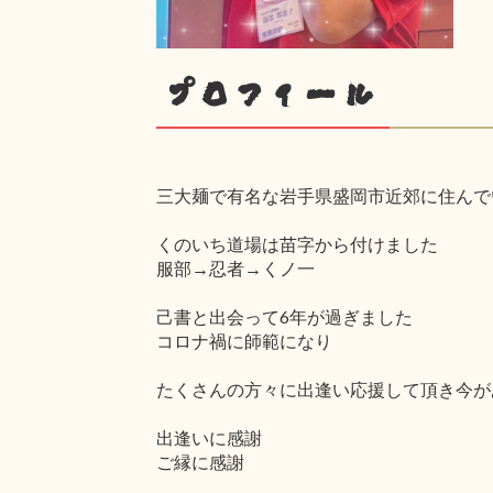
プロフィール
三大麺で有名な岩手県盛岡市近郊に住んで
くのいち道場は苗字から付けました
服部→忍者→くノ一
己書と出会って6年が過ぎました
コロナ禍に師範になり
たくさんの方々に出逢い応援して頂き今が
出逢いに感謝
ご縁に感謝