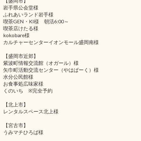
【盛岡市】
岩手県公会堂様
ふれあいランド岩手様
喫茶GEN・KI様 朝活6:00～
喫茶店けたる様
kokobare様
カルチャーセンターイオンモール盛岡南様
【盛岡市近郊】
紫波町情報交流館（オガール）様
矢巾町活動交流センター（やはぱーく）様
水分公民館様
お食事処広味家様
くのいち ※完全予約
【北上市】
レンタルスペース北上様
【宮古市】
うみマチひろば様