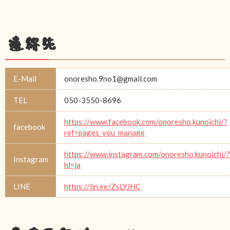
連絡先
E-Mail
onoresho.9no1@gmail.com
TEL
050-3550-8696
https://www.facebook.com/onoresho.kunoichi/?
facebook
ref=pages_you_manage
https://www.instagram.com/onoresho.kunoichi/?
Instagram
hl=ja
LINE
https://lin.ee/ZsLYJHC