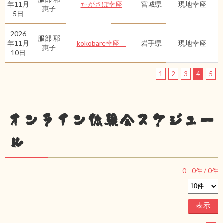
年11月
たがさぽ幸座
宮城県
現地幸座
惠子
5日
2026
服部 耶
年11月
kokobare幸座
岩手県
現地幸座
惠子
10日
1
2
3
4
5
オンライン体験会スケジュー
ル
0
-
0
件 /
0
件