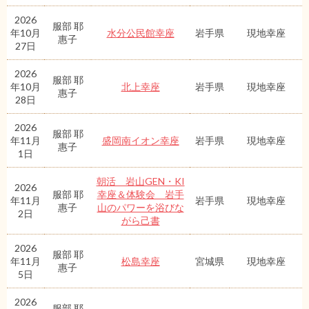
2026
服部 耶
年10月
水分公民館幸座
岩手県
現地幸座
惠子
27日
2026
服部 耶
年10月
北上幸座
岩手県
現地幸座
惠子
28日
2026
服部 耶
年11月
盛岡南イオン幸座
岩手県
現地幸座
惠子
1日
朝活 岩山GEN・KI
2026
服部 耶
幸座＆体験会 岩手
年11月
岩手県
現地幸座
惠子
山のパワーを浴びな
2日
がら己書
2026
服部 耶
年11月
松島幸座
宮城県
現地幸座
惠子
5日
2026
服部 耶