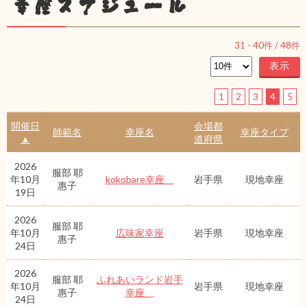
幸座スケジュール
31
-
40
件 /
48
件
1
2
3
4
5
開催日
会場都
師範名
幸座名
幸座タイプ
▲
道府県
2026
服部 耶
年10月
kokobare幸座
岩手県
現地幸座
惠子
19日
2026
服部 耶
年10月
広味家幸座
岩手県
現地幸座
惠子
24日
2026
服部 耶
ふれあいランド岩手
年10月
岩手県
現地幸座
惠子
幸座
24日