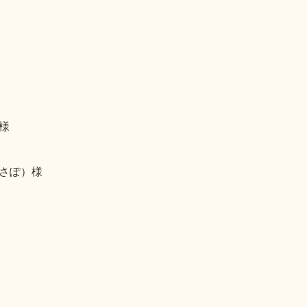
様
さぽ）様