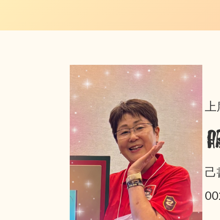
上
己
0