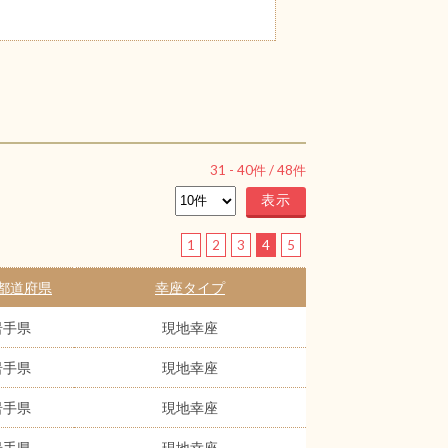
31
-
40
件 /
48
件
1
2
3
4
5
都道府県
幸座タイプ
岩手県
現地幸座
岩手県
現地幸座
岩手県
現地幸座
岩手県
現地幸座