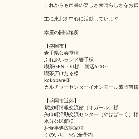
これからも己書の楽しさ素晴らしさをお伝
主に東北を中心に活動しています。
幸座の開催場所
【盛岡市】
岩手県公会堂様
ふれあいランド岩手様
喫茶GEN・KI様 朝活6:00～
喫茶店けたる様
kokobare様
カルチャーセンターイオンモール盛岡南様
【盛岡市近郊】
紫波町情報交流館（オガール）様
矢巾町活動交流センター（やはぱーく）様
水分公民館様
お食事処広味家様
くのいち ※完全予約