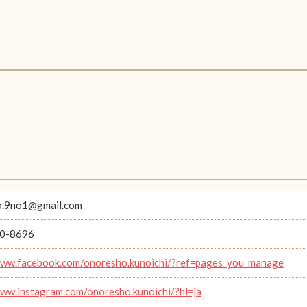
o.9no1@gmail.com
0-8696
www.facebook.com/onoresho.kunoichi/?ref=pages_you_manage
www.instagram.com/onoresho.kunoichi/?hl=ja