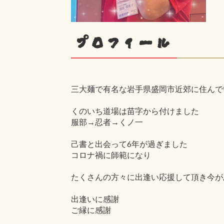
プロフィール
三大麺で有名な岩手県盛岡市近郊に住んで
くのいち道場は苗字から付けました
服部→忍者→くノ一
己書と出会って6年が過ぎました
コロナ禍に師範になり
たくさんの方々に出逢い応援して頂き今が
出逢いに感謝
ご縁に感謝