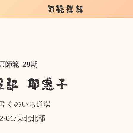
師範詳細
席師範 28期
服部 耶惠子
書 くのいち道場
02-01/東北北部