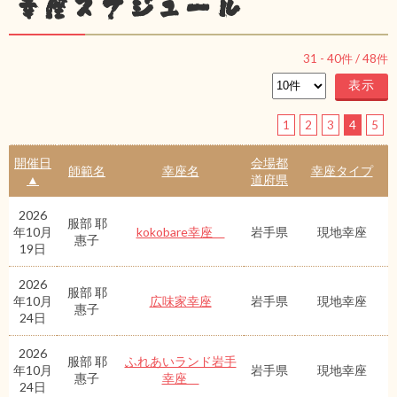
幸座スケジュール
31
-
40
件 /
48
件
1
2
3
4
5
開催日
会場都
師範名
幸座名
幸座タイプ
▲
道府県
2026
服部 耶
年10月
kokobare幸座
岩手県
現地幸座
惠子
19日
2026
服部 耶
年10月
広味家幸座
岩手県
現地幸座
惠子
24日
2026
服部 耶
ふれあいランド岩手
年10月
岩手県
現地幸座
惠子
幸座
24日