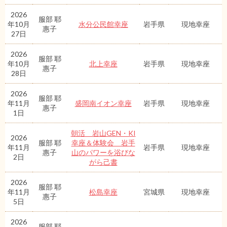
2026
服部 耶
年10月
水分公民館幸座
岩手県
現地幸座
惠子
27日
2026
服部 耶
年10月
北上幸座
岩手県
現地幸座
惠子
28日
2026
服部 耶
年11月
盛岡南イオン幸座
岩手県
現地幸座
惠子
1日
朝活 岩山GEN・KI
2026
服部 耶
幸座＆体験会 岩手
年11月
岩手県
現地幸座
惠子
山のパワーを浴びな
2日
がら己書
2026
服部 耶
年11月
松島幸座
宮城県
現地幸座
惠子
5日
2026
服部 耶