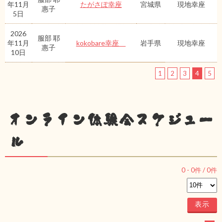
年11月
たがさぽ幸座
宮城県
現地幸座
惠子
5日
2026
服部 耶
年11月
kokobare幸座
岩手県
現地幸座
惠子
10日
1
2
3
4
5
オンライン体験会スケジュー
ル
0
-
0
件 /
0
件