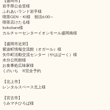
【盛岡市】
岩手県公会堂様
ふれあいランド岩手様
喫茶GEN・KI様 朝活6:00～
喫茶店けたる様
kokobare様
カルチャーセンターイオンモール盛岡南様
【盛岡市近郊】
紫波町情報交流館（オガール）様
矢巾町活動交流センター（やはぱーく）様
水分公民館様
お食事処広味家様
くのいち ※完全予約
【北上市】
レンタルスペース北上様
【宮古市】
うみマチひろば様