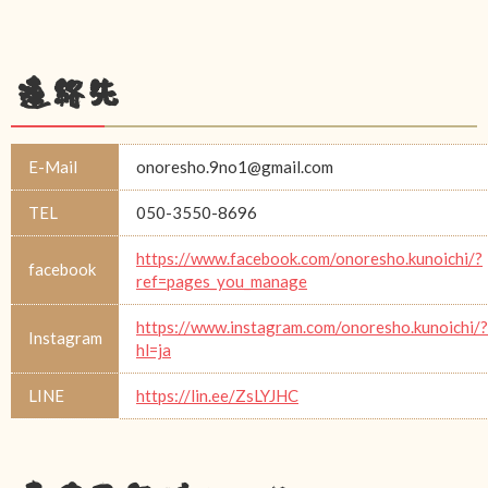
連絡先
E-Mail
onoresho.9no1@gmail.com
TEL
050-3550-8696
https://www.facebook.com/onoresho.kunoichi/?
facebook
ref=pages_you_manage
https://www.instagram.com/onoresho.kunoichi/?
Instagram
hl=ja
LINE
https://lin.ee/ZsLYJHC