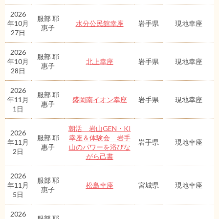
2026
服部 耶
年10月
水分公民館幸座
岩手県
現地幸座
惠子
27日
2026
服部 耶
年10月
北上幸座
岩手県
現地幸座
惠子
28日
2026
服部 耶
年11月
盛岡南イオン幸座
岩手県
現地幸座
惠子
1日
朝活 岩山GEN・KI
2026
服部 耶
幸座＆体験会 岩手
年11月
岩手県
現地幸座
惠子
山のパワーを浴びな
2日
がら己書
2026
服部 耶
年11月
松島幸座
宮城県
現地幸座
惠子
5日
2026
服部 耶