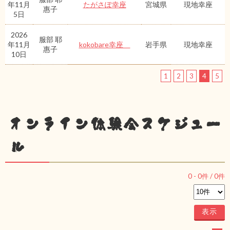
年11月
たがさぽ幸座
宮城県
現地幸座
惠子
5日
2026
服部 耶
年11月
kokobare幸座
岩手県
現地幸座
惠子
10日
1
2
3
4
5
オンライン体験会スケジュー
ル
0
-
0
件 /
0
件