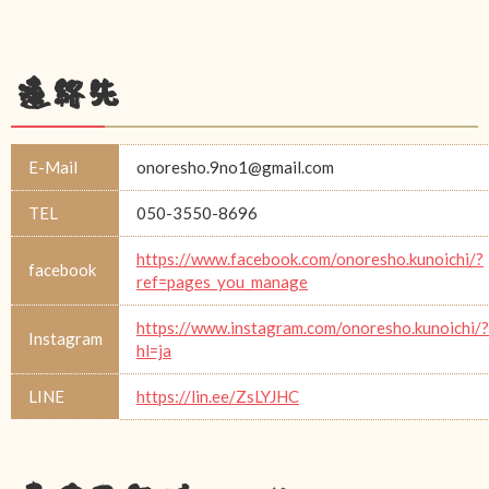
連絡先
E-Mail
onoresho.9no1@gmail.com
TEL
050-3550-8696
https://www.facebook.com/onoresho.kunoichi/?
facebook
ref=pages_you_manage
https://www.instagram.com/onoresho.kunoichi/?
Instagram
hl=ja
LINE
https://lin.ee/ZsLYJHC