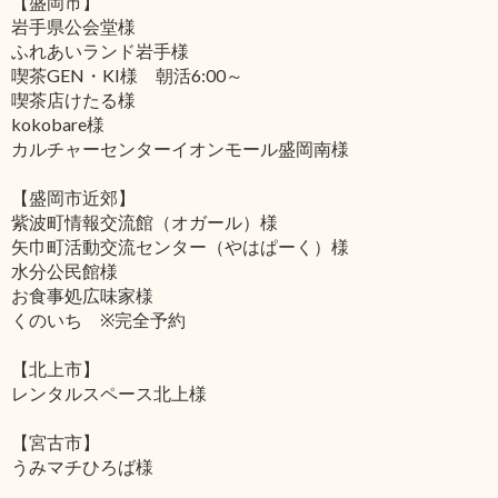
【盛岡市】
岩手県公会堂様
ふれあいランド岩手様
喫茶GEN・KI様 朝活6:00～
喫茶店けたる様
kokobare様
カルチャーセンターイオンモール盛岡南様
【盛岡市近郊】
紫波町情報交流館（オガール）様
矢巾町活動交流センター（やはぱーく）様
水分公民館様
お食事処広味家様
くのいち ※完全予約
【北上市】
レンタルスペース北上様
【宮古市】
うみマチひろば様