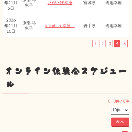
年11月
たがさぽ幸座
宮城県
現地幸座
惠子
5日
2026
服部 耶
年11月
kokobare幸座
岩手県
現地幸座
惠子
10日
1
2
3
4
5
オンライン体験会スケジュー
ル
0
-
0
件 /
0
件