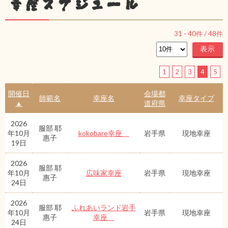
幸座スケジュール
31
-
40
件 /
48
件
1
2
3
4
5
開催日
会場都
師範名
幸座名
幸座タイプ
▲
道府県
2026
服部 耶
年10月
kokobare幸座
岩手県
現地幸座
惠子
19日
2026
服部 耶
年10月
広味家幸座
岩手県
現地幸座
惠子
24日
2026
服部 耶
ふれあいランド岩手
年10月
岩手県
現地幸座
惠子
幸座
24日