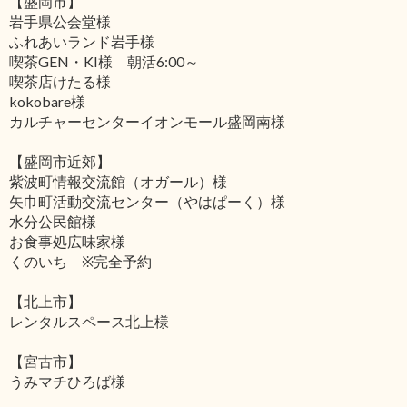
【盛岡市】
岩手県公会堂様
ふれあいランド岩手様
喫茶GEN・KI様 朝活6:00～
喫茶店けたる様
kokobare様
カルチャーセンターイオンモール盛岡南様
【盛岡市近郊】
紫波町情報交流館（オガール）様
矢巾町活動交流センター（やはぱーく）様
水分公民館様
お食事処広味家様
くのいち ※完全予約
【北上市】
レンタルスペース北上様
【宮古市】
うみマチひろば様