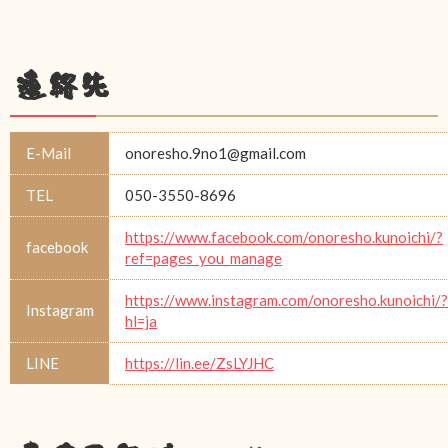
連絡先
E-Mail
onoresho.9no1@gmail.com
TEL
050-3550-8696
https://www.facebook.com/onoresho.kunoichi/?
facebook
ref=pages_you_manage
https://www.instagram.com/onoresho.kunoichi/?
Instagram
hl=ja
LINE
https://lin.ee/ZsLYJHC