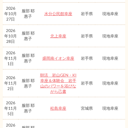
2026
服部 耶
年10月
水分公民館幸座
岩手県
現地幸座
惠子
27日
2026
服部 耶
年10月
北上幸座
岩手県
現地幸座
惠子
28日
2026
服部 耶
年11月
盛岡南イオン幸座
岩手県
現地幸座
惠子
1日
朝活 岩山GEN・KI
2026
服部 耶
幸座＆体験会 岩手
年11月
岩手県
現地幸座
惠子
山のパワーを浴びな
2日
がら己書
2026
服部 耶
年11月
松島幸座
宮城県
現地幸座
惠子
5日
2026
服部 耶