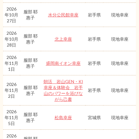
2026
服部 耶
年10月
水分公民館幸座
岩手県
現地幸座
惠子
27日
2026
服部 耶
年10月
北上幸座
岩手県
現地幸座
惠子
28日
2026
服部 耶
年11月
盛岡南イオン幸座
岩手県
現地幸座
惠子
1日
朝活 岩山GEN・KI
2026
服部 耶
幸座＆体験会 岩手
年11月
岩手県
現地幸座
惠子
山のパワーを浴びな
2日
がら己書
2026
服部 耶
年11月
松島幸座
宮城県
現地幸座
惠子
5日
2026
服部 耶