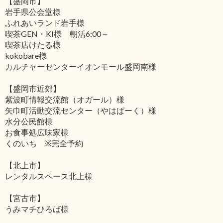
【盛岡市】
岩手県公会堂様
ふれあいランド岩手様
喫茶GEN・KI様 朝活6:00～
喫茶店けたる様
kokobare様
カルチャーセンターイオンモール盛岡南様
【盛岡市近郊】
紫波町情報交流館（オガール）様
矢巾町活動交流センター（やはぱーく）様
水分公民館様
お食事処広味家様
くのいち ※完全予約
【北上市】
レンタルスペース北上様
【宮古市】
うみマチひろば様