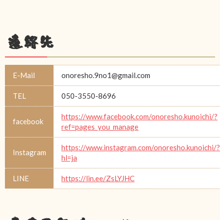
連絡先
E-Mail
onoresho.9no1@gmail.com
TEL
050-3550-8696
https://www.facebook.com/onoresho.kunoichi/?
facebook
ref=pages_you_manage
https://www.instagram.com/onoresho.kunoichi/?
Instagram
hl=ja
LINE
https://lin.ee/ZsLYJHC