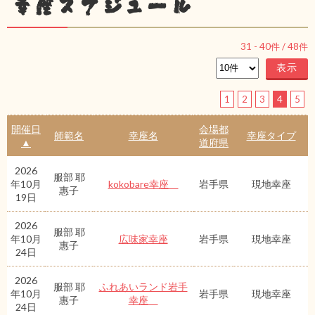
幸座スケジュール
31
-
40
件 /
48
件
1
2
3
4
5
開催日
会場都
師範名
幸座名
幸座タイプ
▲
道府県
2026
服部 耶
年10月
kokobare幸座
岩手県
現地幸座
惠子
19日
2026
服部 耶
年10月
広味家幸座
岩手県
現地幸座
惠子
24日
2026
服部 耶
ふれあいランド岩手
年10月
岩手県
現地幸座
惠子
幸座
24日