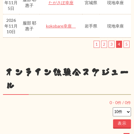
年11月
たがさぽ幸座
宮城県
現地幸座
惠子
5日
2026
服部 耶
年11月
kokobare幸座
岩手県
現地幸座
惠子
10日
1
2
3
4
5
オンライン体験会スケジュー
ル
0
-
0
件 /
0
件