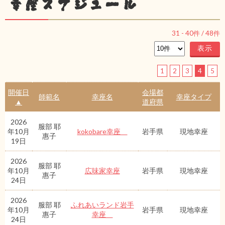
幸座スケジュール
31
-
40
件 /
48
件
1
2
3
4
5
開催日
会場都
師範名
幸座名
幸座タイプ
▲
道府県
2026
服部 耶
年10月
kokobare幸座
岩手県
現地幸座
惠子
19日
2026
服部 耶
年10月
広味家幸座
岩手県
現地幸座
惠子
24日
2026
服部 耶
ふれあいランド岩手
年10月
岩手県
現地幸座
惠子
幸座
24日