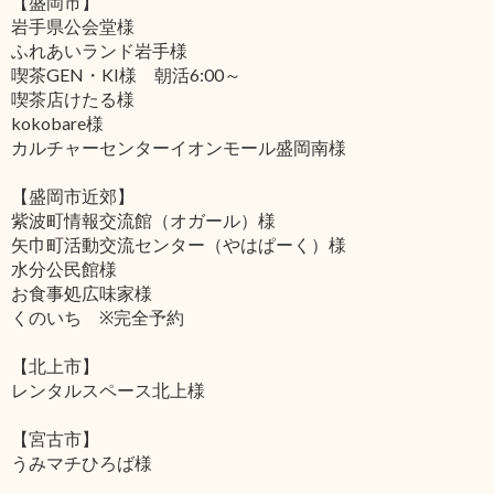
【盛岡市】
岩手県公会堂様
ふれあいランド岩手様
喫茶GEN・KI様 朝活6:00～
喫茶店けたる様
kokobare様
カルチャーセンターイオンモール盛岡南様
【盛岡市近郊】
紫波町情報交流館（オガール）様
矢巾町活動交流センター（やはぱーく）様
水分公民館様
お食事処広味家様
くのいち ※完全予約
【北上市】
レンタルスペース北上様
【宮古市】
うみマチひろば様