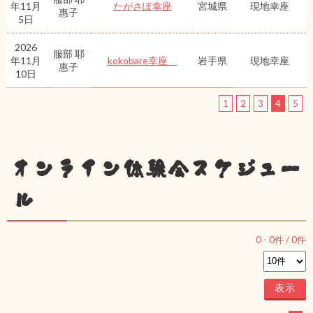
年11月
たがさぽ幸座
宮城県
現地幸座
惠子
5日
2026
服部 耶
年11月
kokobare幸座
岩手県
現地幸座
惠子
10日
1
2
3
4
5
オンライン体験会スケジュー
ル
0
-
0
件 /
0
件