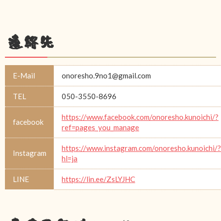
連絡先
E-Mail
onoresho.9no1@gmail.com
TEL
050-3550-8696
https://www.facebook.com/onoresho.kunoichi/?
facebook
ref=pages_you_manage
https://www.instagram.com/onoresho.kunoichi/?
Instagram
hl=ja
LINE
https://lin.ee/ZsLYJHC