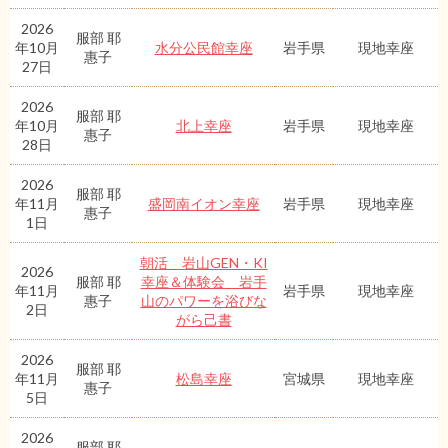
2026
服部 耶
年10月
水分公民館幸座
岩手県
現地幸座
惠子
27日
2026
服部 耶
年10月
北上幸座
岩手県
現地幸座
惠子
28日
2026
服部 耶
年11月
盛岡南イオン幸座
岩手県
現地幸座
惠子
1日
朝活 岩山GEN・KI
2026
服部 耶
幸座＆体験会 岩手
年11月
岩手県
現地幸座
惠子
山のパワーを浴びな
2日
がら己書
2026
服部 耶
年11月
松島幸座
宮城県
現地幸座
惠子
5日
2026
服部 耶