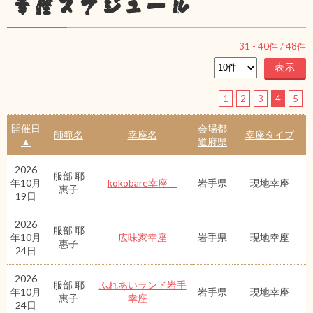
幸座スケジュール
31
-
40
件 /
48
件
1
2
3
4
5
開催日
会場都
師範名
幸座名
幸座タイプ
▲
道府県
2026
服部 耶
年10月
kokobare幸座
岩手県
現地幸座
惠子
19日
2026
服部 耶
年10月
広味家幸座
岩手県
現地幸座
惠子
24日
2026
服部 耶
ふれあいランド岩手
年10月
岩手県
現地幸座
惠子
幸座
24日