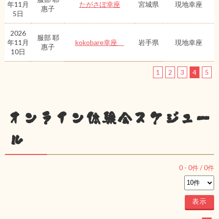
年11月
たがさぽ幸座
宮城県
現地幸座
惠子
5日
2026
服部 耶
年11月
kokobare幸座
岩手県
現地幸座
惠子
10日
1
2
3
4
5
オンライン体験会スケジュー
ル
0
-
0
件 /
0
件