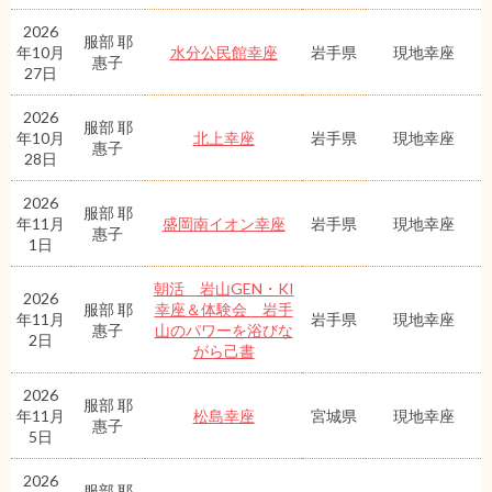
2026
服部 耶
年10月
水分公民館幸座
岩手県
現地幸座
惠子
27日
2026
服部 耶
年10月
北上幸座
岩手県
現地幸座
惠子
28日
2026
服部 耶
年11月
盛岡南イオン幸座
岩手県
現地幸座
惠子
1日
朝活 岩山GEN・KI
2026
服部 耶
幸座＆体験会 岩手
年11月
岩手県
現地幸座
惠子
山のパワーを浴びな
2日
がら己書
2026
服部 耶
年11月
松島幸座
宮城県
現地幸座
惠子
5日
2026
服部 耶