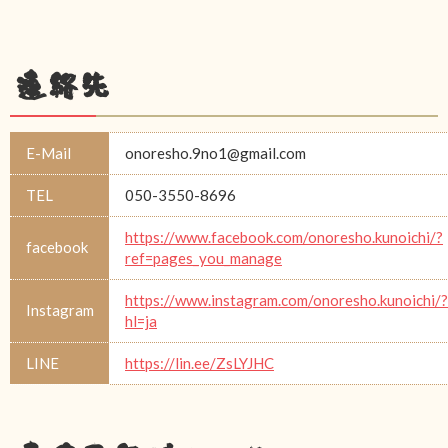
連絡先
E-Mail
onoresho.9no1@gmail.com
TEL
050-3550-8696
https://www.facebook.com/onoresho.kunoichi/?
facebook
ref=pages_you_manage
https://www.instagram.com/onoresho.kunoichi/?
Instagram
hl=ja
LINE
https://lin.ee/ZsLYJHC