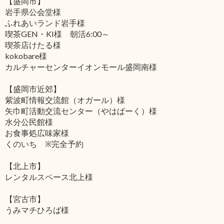
【盛岡市】
岩手県公会堂様
ふれあいランド岩手様
喫茶GEN・KI様 朝活6:00～
喫茶店けたる様
kokobare様
カルチャーセンターイオンモール盛岡南様
【盛岡市近郊】
紫波町情報交流館（オガール）様
矢巾町活動交流センター（やはぱーく）様
水分公民館様
お食事処広味家様
くのいち ※完全予約
【北上市】
レンタルスペース北上様
【宮古市】
うみマチひろば様