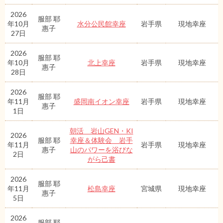
2026
服部 耶
年10月
水分公民館幸座
岩手県
現地幸座
惠子
27日
2026
服部 耶
年10月
北上幸座
岩手県
現地幸座
惠子
28日
2026
服部 耶
年11月
盛岡南イオン幸座
岩手県
現地幸座
惠子
1日
朝活 岩山GEN・KI
2026
服部 耶
幸座＆体験会 岩手
年11月
岩手県
現地幸座
惠子
山のパワーを浴びな
2日
がら己書
2026
服部 耶
年11月
松島幸座
宮城県
現地幸座
惠子
5日
2026
服部 耶