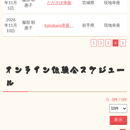
年11月
たがさぽ幸座
宮城県
現地幸座
惠子
5日
2026
服部 耶
年11月
kokobare幸座
岩手県
現地幸座
惠子
10日
1
2
3
4
5
オンライン体験会スケジュー
ル
0
-
0
件 /
0
件