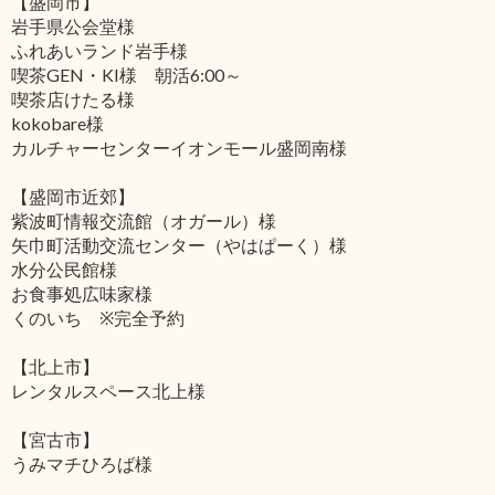
【盛岡市】
岩手県公会堂様
ふれあいランド岩手様
喫茶GEN・KI様 朝活6:00～
喫茶店けたる様
kokobare様
カルチャーセンターイオンモール盛岡南様
【盛岡市近郊】
紫波町情報交流館（オガール）様
矢巾町活動交流センター（やはぱーく）様
水分公民館様
お食事処広味家様
くのいち ※完全予約
【北上市】
レンタルスペース北上様
【宮古市】
うみマチひろば様