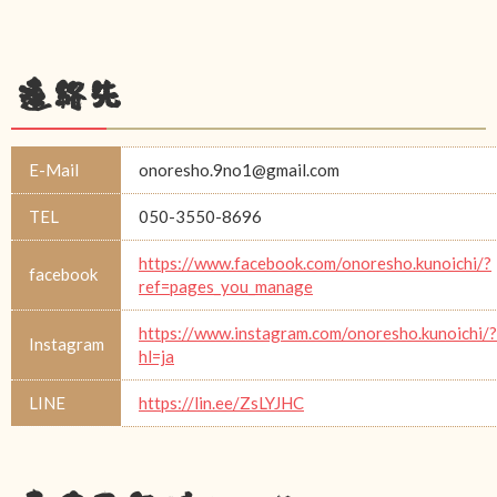
連絡先
E-Mail
onoresho.9no1@gmail.com
TEL
050-3550-8696
https://www.facebook.com/onoresho.kunoichi/?
facebook
ref=pages_you_manage
https://www.instagram.com/onoresho.kunoichi/?
Instagram
hl=ja
LINE
https://lin.ee/ZsLYJHC