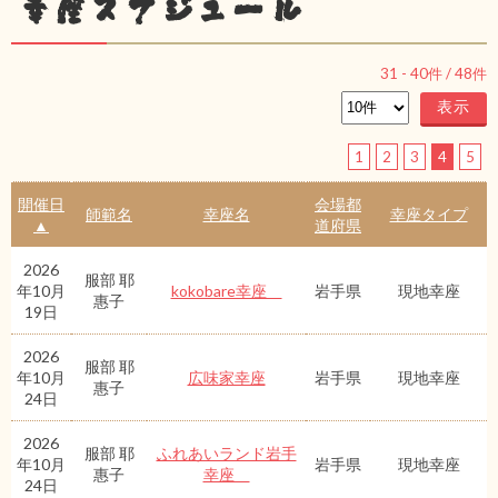
幸座スケジュール
31
-
40
件 /
48
件
1
2
3
4
5
開催日
会場都
師範名
幸座名
幸座タイプ
▲
道府県
2026
服部 耶
年10月
kokobare幸座
岩手県
現地幸座
惠子
19日
2026
服部 耶
年10月
広味家幸座
岩手県
現地幸座
惠子
24日
2026
服部 耶
ふれあいランド岩手
年10月
岩手県
現地幸座
惠子
幸座
24日