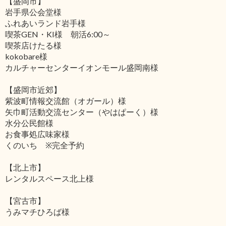
【盛岡市】
岩手県公会堂様
ふれあいランド岩手様
喫茶GEN・KI様 朝活6:00～
喫茶店けたる様
kokobare様
カルチャーセンターイオンモール盛岡南様
【盛岡市近郊】
紫波町情報交流館（オガール）様
矢巾町活動交流センター（やはぱーく）様
水分公民館様
お食事処広味家様
くのいち ※完全予約
【北上市】
レンタルスペース北上様
【宮古市】
うみマチひろば様