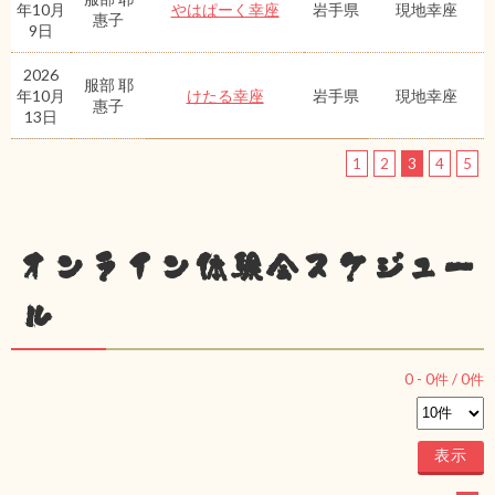
年10月
やはぱーく幸座
岩手県
現地幸座
惠子
9日
2026
服部 耶
年10月
けたる幸座
岩手県
現地幸座
惠子
13日
1
2
3
4
5
オンライン体験会スケジュー
ル
0
-
0
件 /
0
件