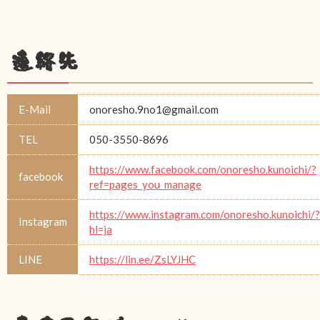
連絡先
E-Mail
onoresho.9no1@gmail.com
TEL
050-3550-8696
https://www.facebook.com/onoresho.kunoichi/?
facebook
ref=pages_you_manage
https://www.instagram.com/onoresho.kunoichi/?
Instagram
hl=ja
LINE
https://lin.ee/ZsLYJHC