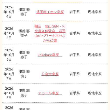
2026
服部 耶
年10月
盛岡南イオン幸座
岩手県
現地幸座
惠子
4日
朝活 岩山GEN・KI
2026
服部 耶
幸座＆体験会 岩手
年10月
岩手県
現地幸座
惠子
山のパワーを浴びな
5日
がら己書
2026
服部 耶
年10月
kokobare幸座
岩手県
現地幸座
惠子
6日
2026
服部 耶
年10月
公会堂幸座
岩手県
現地幸座
惠子
7日
2026
服部 耶
年10月
オガール幸座
岩手県
現地幸座
惠子
8日
2026
服部 耶