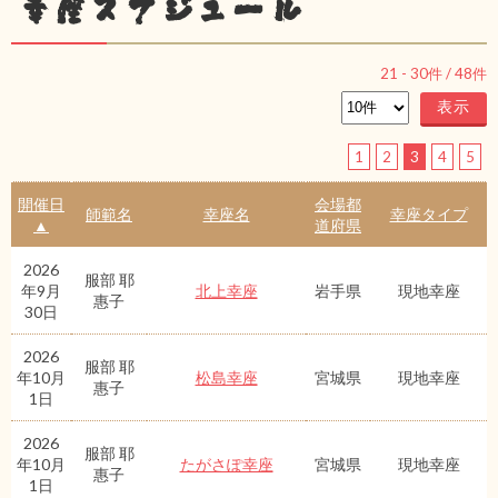
幸座スケジュール
21
-
30
件 /
48
件
1
2
3
4
5
開催日
会場都
師範名
幸座名
幸座タイプ
▲
道府県
2026
服部 耶
年9月
北上幸座
岩手県
現地幸座
惠子
30日
2026
服部 耶
年10月
松島幸座
宮城県
現地幸座
惠子
1日
2026
服部 耶
年10月
たがさぽ幸座
宮城県
現地幸座
惠子
1日