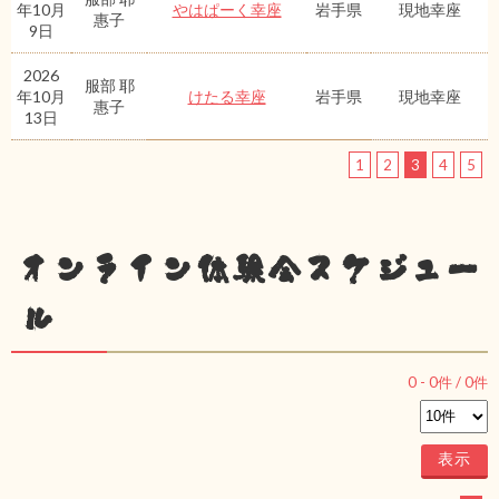
年10月
やはぱーく幸座
岩手県
現地幸座
惠子
9日
2026
服部 耶
年10月
けたる幸座
岩手県
現地幸座
惠子
13日
1
2
3
4
5
オンライン体験会スケジュー
ル
0
-
0
件 /
0
件