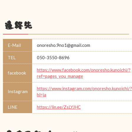
連絡先
E-Mail
onoresho.9no1@gmail.com
TEL
050-3550-8696
https://www.facebook.com/onoresho.kunoichi/?
facebook
ref=pages_you_manage
https://www.instagram.com/onoresho.kunoichi/?
Instagram
hl=ja
LINE
https://lin.ee/ZsLYJHC