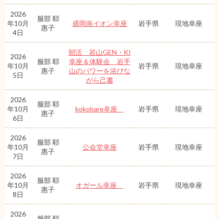
2026
服部 耶
年10月
盛岡南イオン幸座
岩手県
現地幸座
惠子
4日
朝活 岩山GEN・KI
2026
服部 耶
幸座＆体験会 岩手
年10月
岩手県
現地幸座
惠子
山のパワーを浴びな
5日
がら己書
2026
服部 耶
年10月
kokobare幸座
岩手県
現地幸座
惠子
6日
2026
服部 耶
年10月
公会堂幸座
岩手県
現地幸座
惠子
7日
2026
服部 耶
年10月
オガール幸座
岩手県
現地幸座
惠子
8日
2026
服部 耶