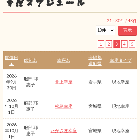
幸座スケジュール
21
-
30
件 /
48
件
1
2
3
4
5
開催日
会場都
師範名
幸座名
幸座タイプ
▲
道府県
2026
服部 耶
年9月
北上幸座
岩手県
現地幸座
惠子
30日
2026
服部 耶
年10月
松島幸座
宮城県
現地幸座
惠子
1日
2026
服部 耶
年10月
たがさぽ幸座
宮城県
現地幸座
惠子
1日