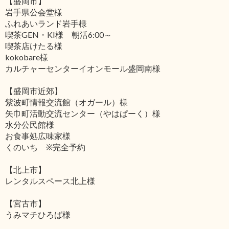
【盛岡市】
岩手県公会堂様
ふれあいランド岩手様
喫茶GEN・KI様 朝活6:00～
喫茶店けたる様
kokobare様
カルチャーセンターイオンモール盛岡南様
【盛岡市近郊】
紫波町情報交流館（オガール）様
矢巾町活動交流センター（やはぱーく）様
水分公民館様
お食事処広味家様
くのいち ※完全予約
【北上市】
レンタルスペース北上様
【宮古市】
うみマチひろば様