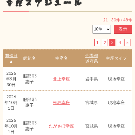
幸座スケジュール
21
-
30
件 /
48
件
1
2
3
4
5
開催日
会場都
師範名
幸座名
幸座タイプ
▲
道府県
2026
服部 耶
年9月
北上幸座
岩手県
現地幸座
惠子
30日
2026
服部 耶
年10月
松島幸座
宮城県
現地幸座
惠子
1日
2026
服部 耶
年10月
たがさぽ幸座
宮城県
現地幸座
惠子
1日