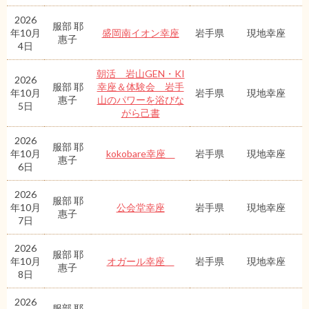
2026
服部 耶
年10月
盛岡南イオン幸座
岩手県
現地幸座
惠子
4日
朝活 岩山GEN・KI
2026
服部 耶
幸座＆体験会 岩手
年10月
岩手県
現地幸座
惠子
山のパワーを浴びな
5日
がら己書
2026
服部 耶
年10月
kokobare幸座
岩手県
現地幸座
惠子
6日
2026
服部 耶
年10月
公会堂幸座
岩手県
現地幸座
惠子
7日
2026
服部 耶
年10月
オガール幸座
岩手県
現地幸座
惠子
8日
2026
服部 耶