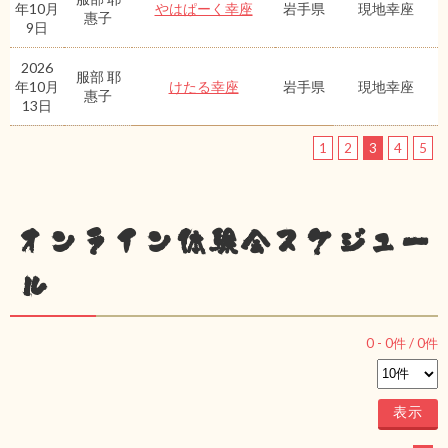
年10月
やはぱーく幸座
岩手県
現地幸座
惠子
9日
2026
服部 耶
年10月
けたる幸座
岩手県
現地幸座
惠子
13日
1
2
3
4
5
オンライン体験会スケジュー
ル
0
-
0
件 /
0
件