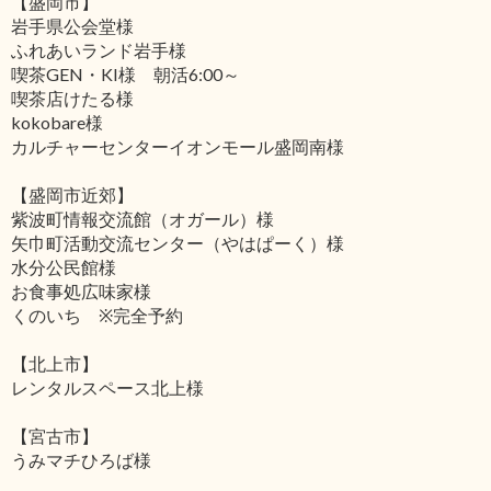
【盛岡市】
岩手県公会堂様
ふれあいランド岩手様
喫茶GEN・KI様 朝活6:00～
喫茶店けたる様
kokobare様
カルチャーセンターイオンモール盛岡南様
【盛岡市近郊】
紫波町情報交流館（オガール）様
矢巾町活動交流センター（やはぱーく）様
水分公民館様
お食事処広味家様
くのいち ※完全予約
【北上市】
レンタルスペース北上様
【宮古市】
うみマチひろば様