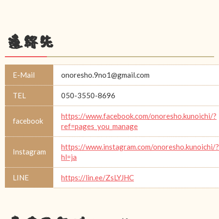
連絡先
E-Mail
onoresho.9no1@gmail.com
TEL
050-3550-8696
https://www.facebook.com/onoresho.kunoichi/?
facebook
ref=pages_you_manage
https://www.instagram.com/onoresho.kunoichi/?
Instagram
hl=ja
LINE
https://lin.ee/ZsLYJHC