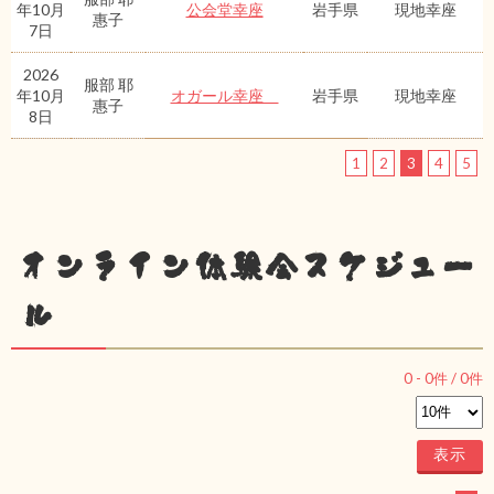
年10月
公会堂幸座
岩手県
現地幸座
惠子
7日
2026
服部 耶
年10月
オガール幸座
岩手県
現地幸座
惠子
8日
1
2
3
4
5
オンライン体験会スケジュー
ル
0
-
0
件 /
0
件