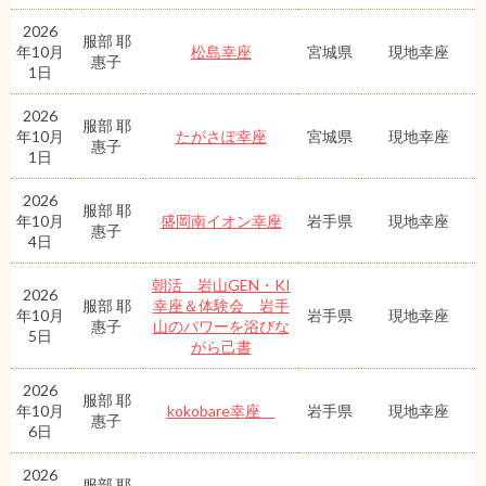
2026
服部 耶
年10月
松島幸座
宮城県
現地幸座
惠子
1日
2026
服部 耶
年10月
たがさぽ幸座
宮城県
現地幸座
惠子
1日
2026
服部 耶
年10月
盛岡南イオン幸座
岩手県
現地幸座
惠子
4日
朝活 岩山GEN・KI
2026
服部 耶
幸座＆体験会 岩手
年10月
岩手県
現地幸座
惠子
山のパワーを浴びな
5日
がら己書
2026
服部 耶
年10月
kokobare幸座
岩手県
現地幸座
惠子
6日
2026
服部 耶