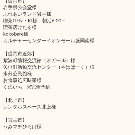
【盛岡市】
岩手県公会堂様
ふれあいランド岩手様
喫茶GEN・KI様 朝活6:00～
喫茶店けたる様
kokobare様
カルチャーセンターイオンモール盛岡南様
【盛岡市近郊】
紫波町情報交流館（オガール）様
矢巾町活動交流センター（やはぱーく）様
水分公民館様
お食事処広味家様
くのいち ※完全予約
【北上市】
レンタルスペース北上様
【宮古市】
うみマチひろば様