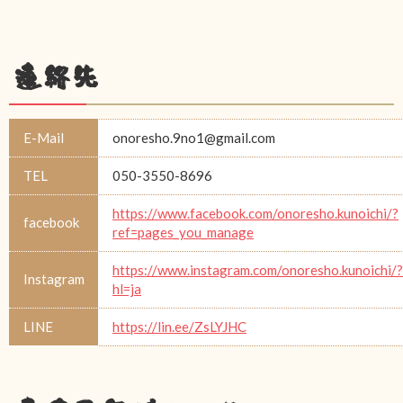
連絡先
E-Mail
onoresho.9no1@gmail.com
TEL
050-3550-8696
https://www.facebook.com/onoresho.kunoichi/?
facebook
ref=pages_you_manage
https://www.instagram.com/onoresho.kunoichi/?
Instagram
hl=ja
LINE
https://lin.ee/ZsLYJHC