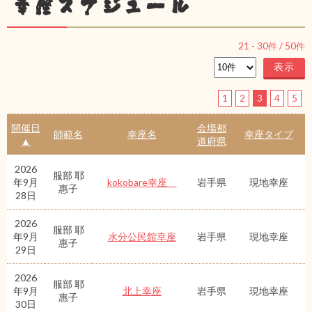
幸座スケジュール
21
-
30
件 /
50
件
1
2
3
4
5
開催日
会場都
師範名
幸座名
幸座タイプ
▲
道府県
2026
服部 耶
年9月
kokobare幸座
岩手県
現地幸座
惠子
28日
2026
服部 耶
年9月
水分公民館幸座
岩手県
現地幸座
惠子
29日
2026
服部 耶
年9月
北上幸座
岩手県
現地幸座
惠子
30日