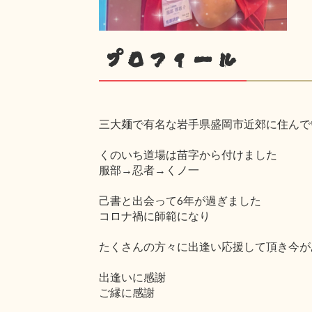
プロフィール
三大麺で有名な岩手県盛岡市近郊に住んで
くのいち道場は苗字から付けました
服部→忍者→くノ一
己書と出会って6年が過ぎました
コロナ禍に師範になり
たくさんの方々に出逢い応援して頂き今が
出逢いに感謝
ご縁に感謝