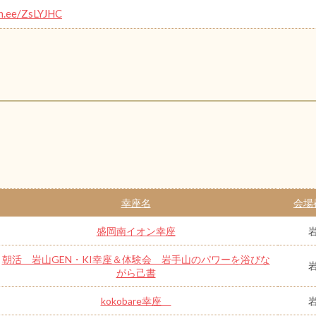
in.ee/ZsLYJHC
幸座名
会場
盛岡南イオン幸座
朝活 岩山GEN・KI幸座＆体験会 岩手山のパワーを浴びな
がら己書
kokobare幸座