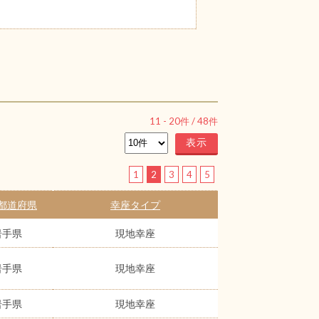
11
-
20
件 /
48
件
1
2
3
4
5
都道府県
幸座タイプ
岩手県
現地幸座
岩手県
現地幸座
岩手県
現地幸座