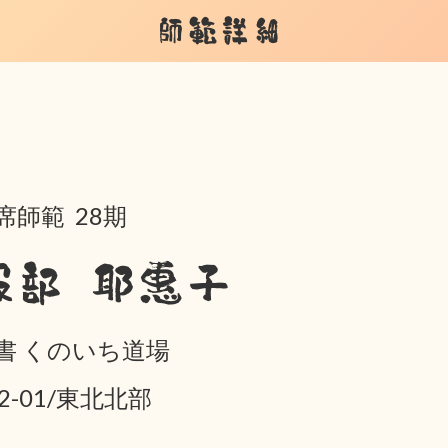
師範詳細
席師範 28期
服部 耶惠子
書 くのいち道場
02-01/東北北部