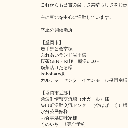
これからも己書の楽しさ素晴らしさをお伝
主に東北を中心に活動しています。
幸座の開催場所
【盛岡市】
岩手県公会堂様
ふれあいランド岩手様
喫茶GEN・KI様 朝活6:00～
喫茶店けたる様
kokobare様
カルチャーセンターイオンモール盛岡南様
【盛岡市近郊】
紫波町情報交流館（オガール）様
矢巾町活動交流センター（やはぱーく）様
水分公民館様
お食事処広味家様
くのいち ※完全予約