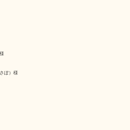
様
さぽ）様