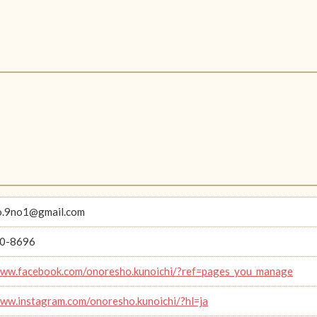
o.9no1@gmail.com
0-8696
www.facebook.com/onoresho.kunoichi/?ref=pages_you_manage
www.instagram.com/onoresho.kunoichi/?hl=ja