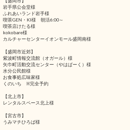
【盛岡市】
岩手県公会堂様
ふれあいランド岩手様
喫茶GEN・KI様 朝活6:00～
喫茶店けたる様
kokobare様
カルチャーセンターイオンモール盛岡南様
【盛岡市近郊】
紫波町情報交流館（オガール）様
矢巾町活動交流センター（やはぱーく）様
水分公民館様
お食事処広味家様
くのいち ※完全予約
【北上市】
レンタルスペース北上様
【宮古市】
うみマチひろば様