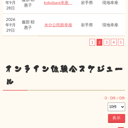
年9月
kokobare幸座
岩手県
現地幸座
惠子
28日
2026
服部 耶
年9月
水分公民館幸座
岩手県
現地幸座
惠子
29日
1
2
3
4
5
オンライン体験会スケジュー
ル
0
-
0
件 /
0
件