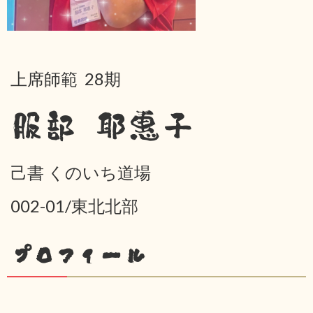
上席師範 28期
服部 耶惠子
己書 くのいち道場
002-01/東北北部
プロフィール