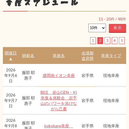
幸座スケジュール
11
-
20
件 /
48
件
1
2
3
4
5
開催日
会場都
師範名
幸座名
幸座タイプ
▲
道府県
2026
服部 耶
年9月6
盛岡南イオン幸座
岩手県
現地幸座
惠子
日
朝活 岩山GEN・KI
2026
服部 耶
幸座＆体験会 岩手
年9月7
岩手県
現地幸座
惠子
山のパワーを浴びな
日
がら己書
2026
服部 耶
年9月8
kokobare幸座
岩手県
現地幸座
惠子