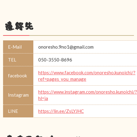
連絡先
E-Mail
onoresho.9no1@gmail.com
TEL
050-3550-8696
https://www.facebook.com/onoresho.kunoichi/?
facebook
ref=pages_you_manage
https://www.instagram.com/onoresho.kunoichi/?
Instagram
hl=ja
LINE
https://lin.ee/ZsLYJHC