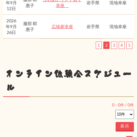
年9月
岩手県
現地幸座
惠子
幸座
12日
2026
服部 耶
年9月
広味家幸座
岩手県
現地幸座
惠子
26日
1
2
3
4
5
オンライン体験会スケジュー
ル
0
-
0
件 /
0
件