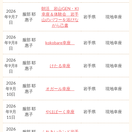
朝活 岩山GEN・KI
2026
服部 耶
幸座＆体験会 岩手
年9月7
岩手県
現地幸座
惠子
山のパワーを浴びな
日
がら己書
2026
服部 耶
年9月8
kokobare幸座
岩手県
現地幸座
惠子
日
2026
服部 耶
年9月8
けたる幸座
岩手県
現地幸座
惠子
日
2026
服部 耶
年9月
オガール幸座
岩手県
現地幸座
惠子
10日
2026
服部 耶
年9月
やはぱーく幸座
岩手県
現地幸座
惠子
11日
2026
服部 耶
ふれあいランド岩手