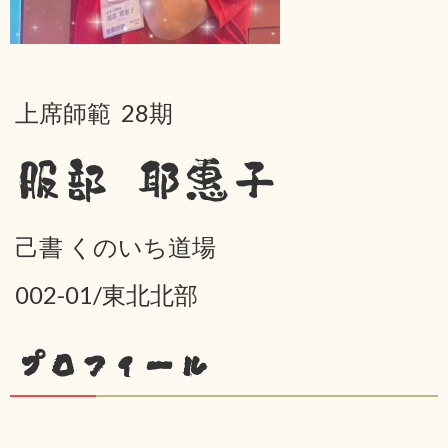
上席師範 28期
服部 耶惠子
己書 くのいち道場
002-01/東北北部
プロフィール