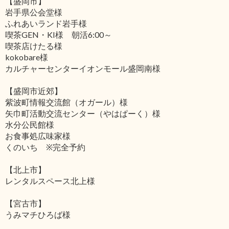
【盛岡市】
岩手県公会堂様
ふれあいランド岩手様
喫茶GEN・KI様 朝活6:00～
喫茶店けたる様
kokobare様
カルチャーセンターイオンモール盛岡南様
【盛岡市近郊】
紫波町情報交流館（オガール）様
矢巾町活動交流センター（やはぱーく）様
水分公民館様
お食事処広味家様
くのいち ※完全予約
【北上市】
レンタルスペース北上様
【宮古市】
うみマチひろば様