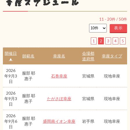
幸座スケジュール
11
-
20
件 /
50
件
1
2
3
4
5
開催日
会場都
師範名
幸座名
幸座タイプ
▲
道府県
2026
服部 耶
年9月3
石巻幸座
宮城県
現地幸座
惠子
日
2026
服部 耶
年9月3
たがさぽ幸座
宮城県
現地幸座
惠子
日
2026
服部 耶
年9月6
盛岡南イオン幸座
岩手県
現地幸座
惠子
日