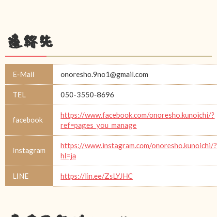
連絡先
E-Mail
onoresho.9no1@gmail.com
TEL
050-3550-8696
https://www.facebook.com/onoresho.kunoichi/?
facebook
ref=pages_you_manage
https://www.instagram.com/onoresho.kunoichi/?
Instagram
hl=ja
LINE
https://lin.ee/ZsLYJHC