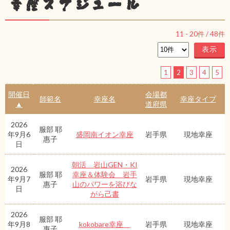
幸座スケジュール
11
-
20
件 /
48
件
1
2
3
4
5
開催日
会場都
師範名
幸座名
幸座タイプ
▲
道府県
2026
服部 耶
年9月6
盛岡南イオン幸座
岩手県
現地幸座
惠子
日
朝活 岩山GEN・KI
2026
服部 耶
幸座＆体験会 岩手
年9月7
岩手県
現地幸座
惠子
山のパワーを浴びな
日
がら己書
2026
服部 耶
年9月8
kokobare幸座
岩手県
現地幸座
惠子