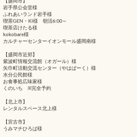
【盛岡市】
岩手県公会堂様
ふれあいランド岩手様
喫茶GEN・KI様 朝活6:00～
喫茶店けたる様
kokobare様
カルチャーセンターイオンモール盛岡南様
【盛岡市近郊】
紫波町情報交流館（オガール）様
矢巾町活動交流センター（やはぱーく）様
水分公民館様
お食事処広味家様
くのいち ※完全予約
【北上市】
レンタルスペース北上様
【宮古市】
うみマチひろば様