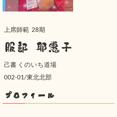
上席師範 28期
服部 耶惠子
己書 くのいち道場
002-01/東北北部
プロフィール