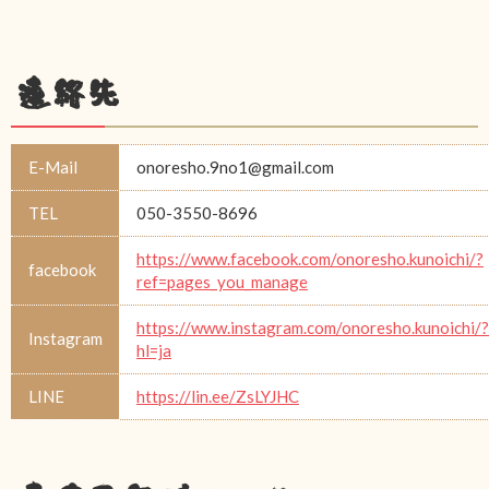
連絡先
E-Mail
onoresho.9no1@gmail.com
TEL
050-3550-8696
https://www.facebook.com/onoresho.kunoichi/?
facebook
ref=pages_you_manage
https://www.instagram.com/onoresho.kunoichi/?
Instagram
hl=ja
LINE
https://lin.ee/ZsLYJHC