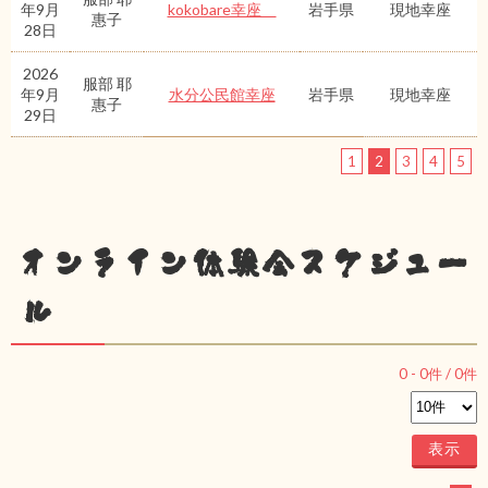
年9月
kokobare幸座
岩手県
現地幸座
惠子
28日
2026
服部 耶
年9月
水分公民館幸座
岩手県
現地幸座
惠子
29日
1
2
3
4
5
オンライン体験会スケジュー
ル
0
-
0
件 /
0
件