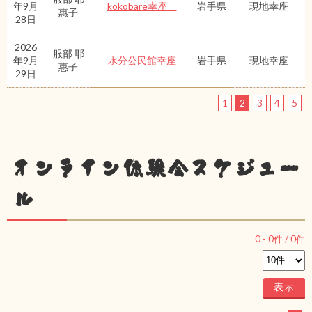
年9月
kokobare幸座
岩手県
現地幸座
惠子
28日
2026
服部 耶
年9月
水分公民館幸座
岩手県
現地幸座
惠子
29日
1
2
3
4
5
オンライン体験会スケジュー
ル
0
-
0
件 /
0
件