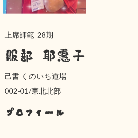
上席師範 28期
服部 耶惠子
己書 くのいち道場
002-01/東北北部
プロフィール