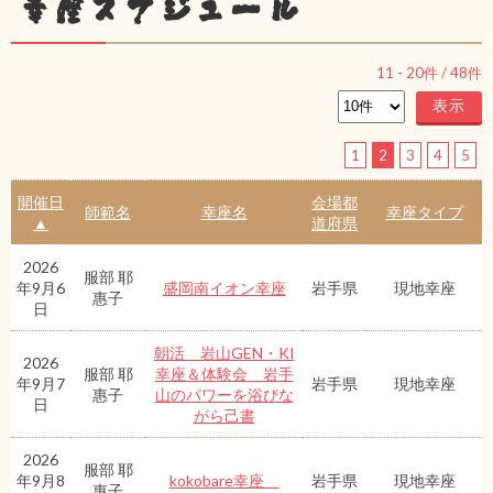
幸座スケジュール
11
-
20
件 /
48
件
1
2
3
4
5
開催日
会場都
師範名
幸座名
幸座タイプ
▲
道府県
2026
服部 耶
年9月6
盛岡南イオン幸座
岩手県
現地幸座
惠子
日
朝活 岩山GEN・KI
2026
服部 耶
幸座＆体験会 岩手
年9月7
岩手県
現地幸座
惠子
山のパワーを浴びな
日
がら己書
2026
服部 耶
年9月8
kokobare幸座
岩手県
現地幸座
惠子