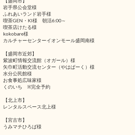
【盛岡市】
岩手県公会堂様
ふれあいランド岩手様
喫茶GEN・KI様 朝活6:00～
喫茶店けたる様
kokobare様
カルチャーセンターイオンモール盛岡南様
【盛岡市近郊】
紫波町情報交流館（オガール）様
矢巾町活動交流センター（やはぱーく）様
水分公民館様
お食事処広味家様
くのいち ※完全予約
【北上市】
レンタルスペース北上様
【宮古市】
うみマチひろば様