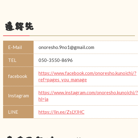
連絡先
E-Mail
onoresho.9no1@gmail.com
TEL
050-3550-8696
https://www.facebook.com/onoresho.kunoichi/?
facebook
ref=pages_you_manage
https://www.instagram.com/onoresho.kunoichi/?
Instagram
hl=ja
LINE
https://lin.ee/ZsLYJHC