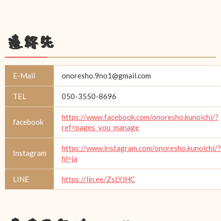
連絡先
E-Mail
onoresho.9no1@gmail.com
TEL
050-3550-8696
https://www.facebook.com/onoresho.kunoichi/?
facebook
ref=pages_you_manage
https://www.instagram.com/onoresho.kunoichi/?
Instagram
hl=ja
LINE
https://lin.ee/ZsLYJHC