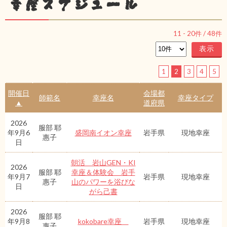
幸座スケジュール
11
-
20
件 /
48
件
1
2
3
4
5
開催日
会場都
師範名
幸座名
幸座タイプ
▲
道府県
2026
服部 耶
年9月6
盛岡南イオン幸座
岩手県
現地幸座
惠子
日
朝活 岩山GEN・KI
2026
服部 耶
幸座＆体験会 岩手
年9月7
岩手県
現地幸座
惠子
山のパワーを浴びな
日
がら己書
2026
服部 耶
年9月8
kokobare幸座
岩手県
現地幸座
惠子