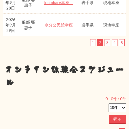
年9月
kokobare幸座
岩手県
現地幸座
惠子
28日
2026
服部 耶
年9月
水分公民館幸座
岩手県
現地幸座
惠子
29日
1
2
3
4
5
オンライン体験会スケジュー
ル
0
-
0
件 /
0
件