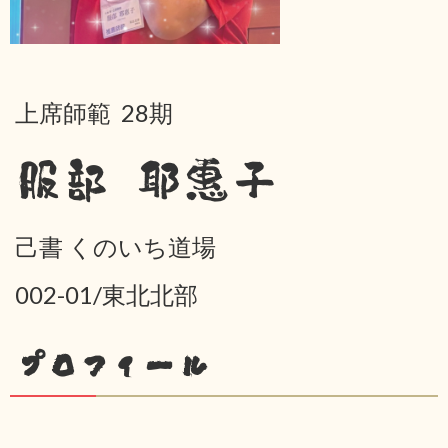
上席師範 28期
服部 耶惠子
己書 くのいち道場
002-01/東北北部
プロフィール