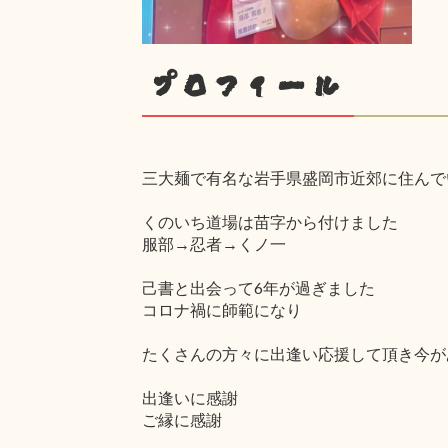
プロフィール
三大麺で有名な岩手県盛岡市近郊に住んで
くのいち道場は苗字から付けました
服部→忍者→くノ一
己書と出会って6年が過ぎました
コロナ禍に師範になり
たくさんの方々に出逢い応援して頂き今が
出逢いに感謝
ご縁に感謝