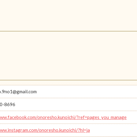
o.9no1@gmail.com
0-8696
www.facebook.com/onoresho.kunoichi/?ref=pages_you_manage
www.instagram.com/onoresho.kunoichi/?hl=ja