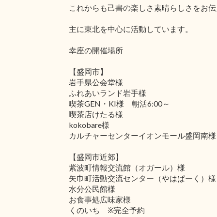
これからも己書の楽しさ素晴らしさをお伝
主に東北を中心に活動しています。
幸座の開催場所
【盛岡市】
岩手県公会堂様
ふれあいランド岩手様
喫茶GEN・KI様 朝活6:00～
喫茶店けたる様
kokobare様
カルチャーセンターイオンモール盛岡南様
【盛岡市近郊】
紫波町情報交流館（オガール）様
矢巾町活動交流センター（やはぱーく）様
水分公民館様
お食事処広味家様
くのいち ※完全予約