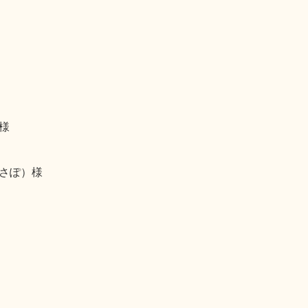
様
さぽ）様