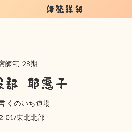
師範詳細
席師範 28期
服部 耶惠子
書 くのいち道場
02-01/東北北部