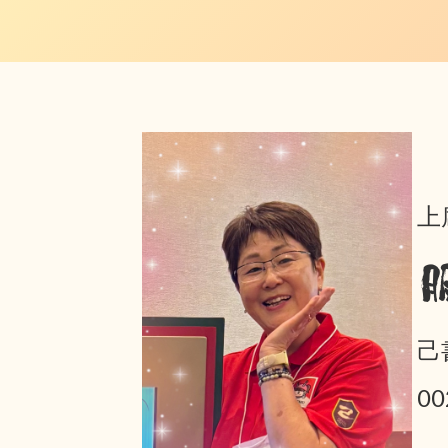
上
己
0