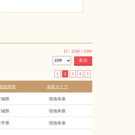
11
-
20
件 /
50
件
1
2
3
4
5
都道府県
幸座タイプ
宮城県
現地幸座
宮城県
現地幸座
岩手県
現地幸座