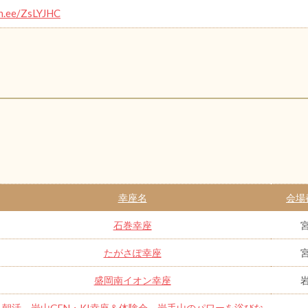
in.ee/ZsLYJHC
幸座名
会場
石巻幸座
たがさぽ幸座
盛岡南イオン幸座
朝活 岩山GEN・KI幸座＆体験会 岩手山のパワーを浴びな