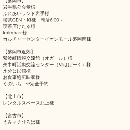
【盛岡市】
岩手県公会堂様
ふれあいランド岩手様
喫茶GEN・KI様 朝活6:00～
喫茶店けたる様
kokobare様
カルチャーセンターイオンモール盛岡南様
【盛岡市近郊】
紫波町情報交流館（オガール）様
矢巾町活動交流センター（やはぱーく）様
水分公民館様
お食事処広味家様
くのいち ※完全予約
【北上市】
レンタルスペース北上様
【宮古市】
うみマチひろば様