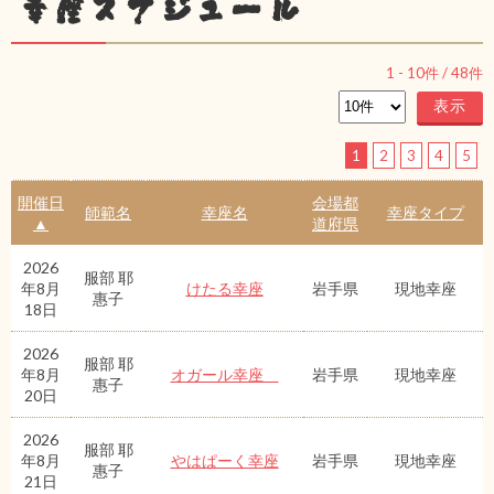
幸座スケジュール
1
-
10
件 /
48
件
1
2
3
4
5
開催日
会場都
師範名
幸座名
幸座タイプ
▲
道府県
2026
服部 耶
年8月
けたる幸座
岩手県
現地幸座
惠子
18日
2026
服部 耶
年8月
オガール幸座
岩手県
現地幸座
惠子
20日
2026
服部 耶
年8月
やはぱーく幸座
岩手県
現地幸座
惠子
21日