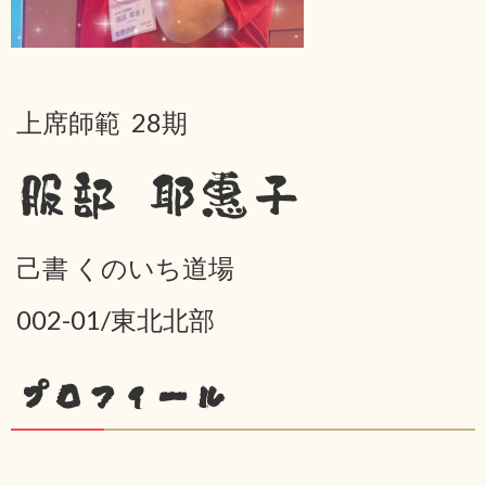
上席師範 28期
服部 耶惠子
己書 くのいち道場
002-01/東北北部
プロフィール