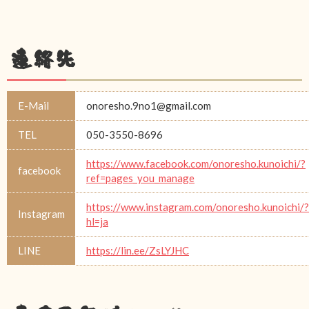
連絡先
E-Mail
onoresho.9no1@gmail.com
TEL
050-3550-8696
https://www.facebook.com/onoresho.kunoichi/?
facebook
ref=pages_you_manage
https://www.instagram.com/onoresho.kunoichi/?
Instagram
hl=ja
LINE
https://lin.ee/ZsLYJHC