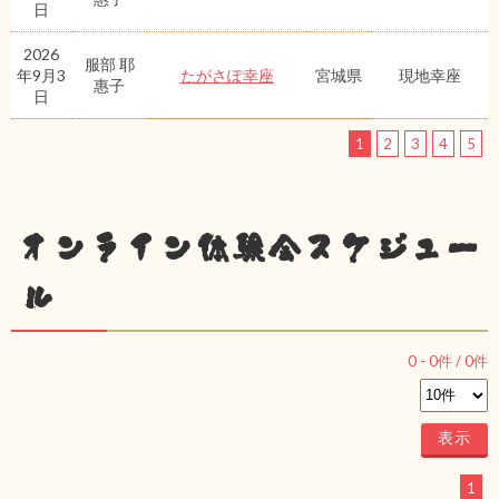
日
2026
服部 耶
年9月3
たがさぽ幸座
宮城県
現地幸座
惠子
日
1
2
3
4
5
オンライン体験会スケジュー
ル
0
-
0
件 /
0
件
1