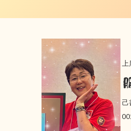
上
己
0