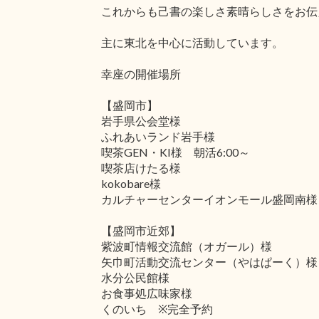
これからも己書の楽しさ素晴らしさをお伝
主に東北を中心に活動しています。
幸座の開催場所
【盛岡市】
岩手県公会堂様
ふれあいランド岩手様
喫茶GEN・KI様 朝活6:00～
喫茶店けたる様
kokobare様
カルチャーセンターイオンモール盛岡南様
【盛岡市近郊】
紫波町情報交流館（オガール）様
矢巾町活動交流センター（やはぱーく）様
水分公民館様
お食事処広味家様
くのいち ※完全予約