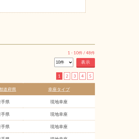
1
-
10
件 /
48
件
1
2
3
4
5
都道府県
幸座タイプ
岩手県
現地幸座
岩手県
現地幸座
岩手県
現地幸座
岩手県
現地幸座