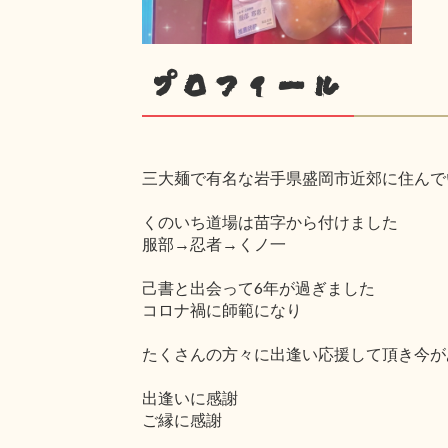
プロフィール
三大麺で有名な岩手県盛岡市近郊に住んで
くのいち道場は苗字から付けました
服部→忍者→くノ一
己書と出会って6年が過ぎました
コロナ禍に師範になり
たくさんの方々に出逢い応援して頂き今が
出逢いに感謝
ご縁に感謝