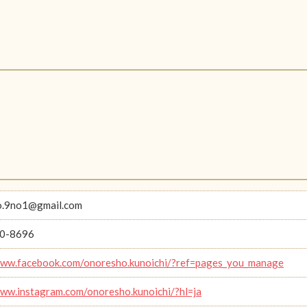
o.9no1@gmail.com
0-8696
www.facebook.com/onoresho.kunoichi/?ref=pages_you_manage
www.instagram.com/onoresho.kunoichi/?hl=ja