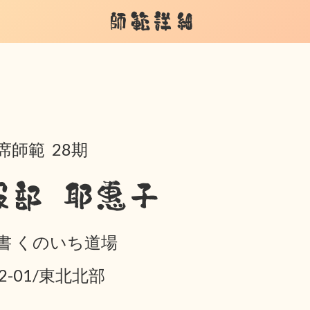
師範詳細
席師範 28期
服部 耶惠子
書 くのいち道場
02-01/東北北部