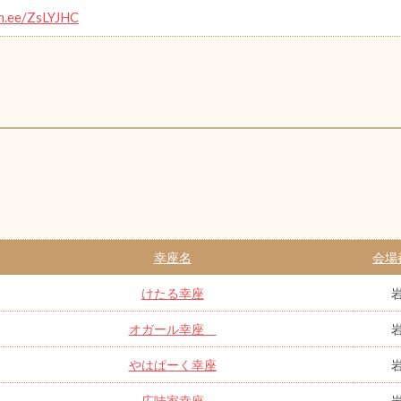
in.ee/ZsLYJHC
幸座名
会場
けたる幸座
オガール幸座
やはぱーく幸座
広味家幸座