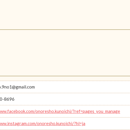
o.9no1@gmail.com
0-8696
www.facebook.com/onoresho.kunoichi/?ref=pages_you_manage
www.instagram.com/onoresho.kunoichi/?hl=ja