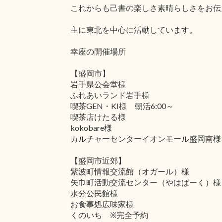
これからも己書の楽しさ素晴らしさをお伝
主に東北を中心に活動しています。
幸座の開催場所
【盛岡市】
岩手県公会堂様
ふれあいランド岩手様
喫茶GEN・KI様 朝活6:00～
喫茶店けたる様
kokobare様
カルチャーセンターイオンモール盛岡南様
【盛岡市近郊】
紫波町情報交流館（オガール）様
矢巾町活動交流センター（やはぱーく）様
水分公民館様
お食事処広味家様
くのいち ※完全予約