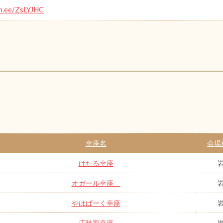
in.ee/ZsLYJHC
幸座名
会場
けたる幸座
オガール幸座
やはぱーく幸座
広味家幸座