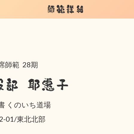
師範詳細
席師範 28期
服部 耶惠子
書 くのいち道場
02-01/東北北部