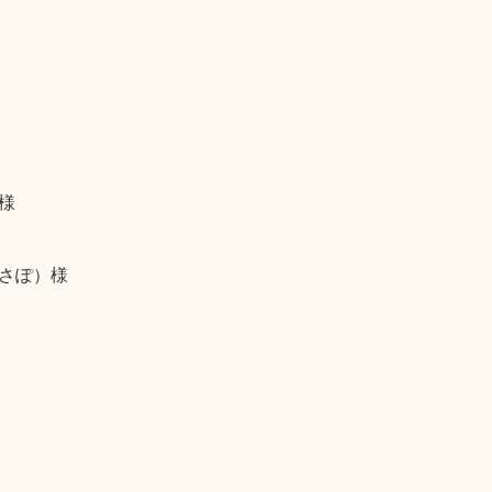
様
さぽ）様