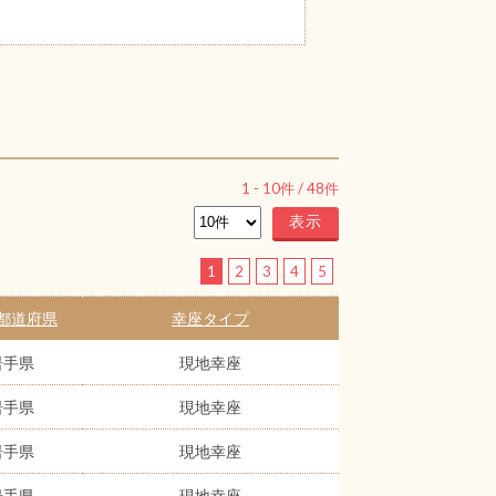
1
-
10
件 /
48
件
1
2
3
4
5
都道府県
幸座タイプ
岩手県
現地幸座
岩手県
現地幸座
岩手県
現地幸座
岩手県
現地幸座