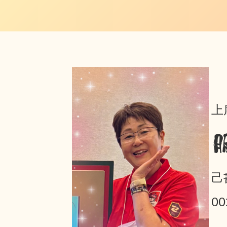
上
己
0