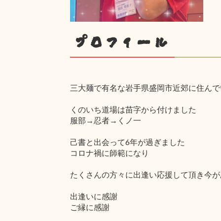
プロフィール
三大麺で有名な岩手県盛岡市近郊に住んで
くのいち道場は苗字から付けました
服部→忍者→くノ一
己書と出会って6年が過ぎました
コロナ禍に師範になり
たくさんの方々に出逢い応援して頂き今が
出逢いに感謝
ご縁に感謝