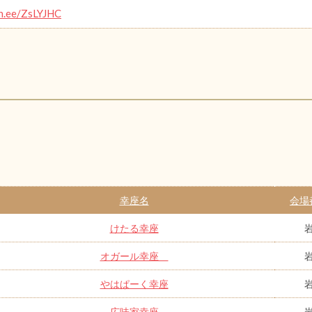
in.ee/ZsLYJHC
幸座名
会場
けたる幸座
オガール幸座
やはぱーく幸座
広味家幸座