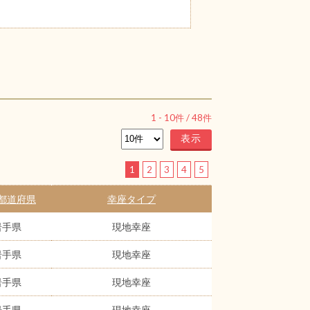
1
-
10
件 /
48
件
1
2
3
4
5
都道府県
幸座タイプ
岩手県
現地幸座
岩手県
現地幸座
岩手県
現地幸座
岩手県
現地幸座