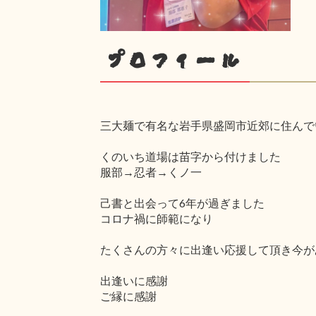
プロフィール
三大麺で有名な岩手県盛岡市近郊に住んで
くのいち道場は苗字から付けました
服部→忍者→くノ一
己書と出会って6年が過ぎました
コロナ禍に師範になり
たくさんの方々に出逢い応援して頂き今が
出逢いに感謝
ご縁に感謝