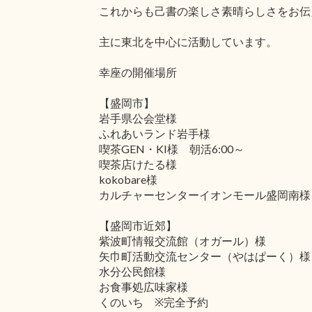
これからも己書の楽しさ素晴らしさをお伝
主に東北を中心に活動しています。
幸座の開催場所
【盛岡市】
岩手県公会堂様
ふれあいランド岩手様
喫茶GEN・KI様 朝活6:00～
喫茶店けたる様
kokobare様
カルチャーセンターイオンモール盛岡南様
【盛岡市近郊】
紫波町情報交流館（オガール）様
矢巾町活動交流センター（やはぱーく）様
水分公民館様
お食事処広味家様
くのいち ※完全予約