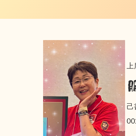
上
己
0