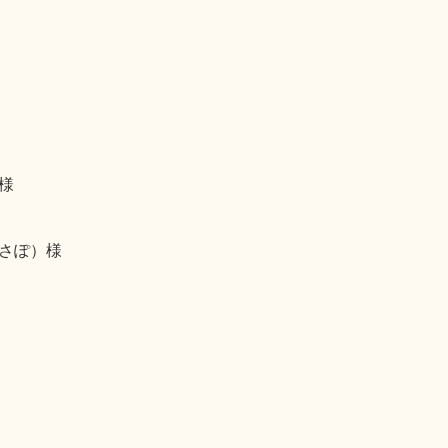
様
さぽ）様