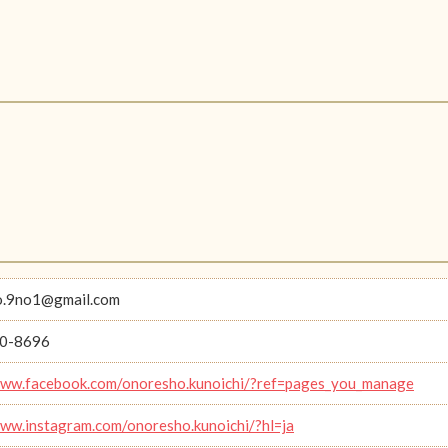
o.9no1@gmail.com
0-8696
www.facebook.com/onoresho.kunoichi/?ref=pages_you_manage
www.instagram.com/onoresho.kunoichi/?hl=ja