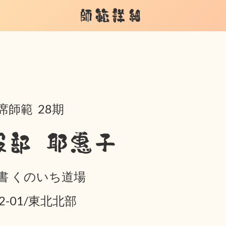
師範詳細
席師範 28期
服部 耶惠子
書 くのいち道場
02-01/東北北部