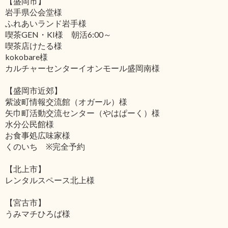
【盛岡市】
岩手県公会堂様
ふれあいランド岩手様
喫茶GEN・KI様 朝活6:00～
喫茶店けたる様
kokobare様
カルチャーセンターイオンモール盛岡南様
【盛岡市近郊】
紫波町情報交流館（オガール）様
矢巾町活動交流センター（やはぱーく）様
水分公民館様
お食事処広味家様
くのいち ※完全予約
【北上市】
レンタルスペース北上様
【宮古市】
うみマチひろば様