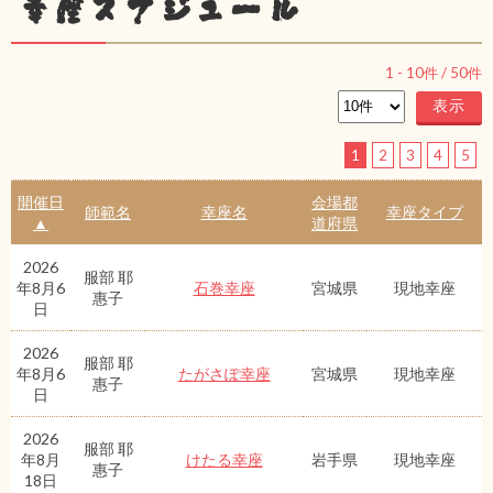
幸座スケジュール
1
-
10
件 /
50
件
1
2
3
4
5
開催日
会場都
師範名
幸座名
幸座タイプ
▲
道府県
2026
服部 耶
年8月6
石巻幸座
宮城県
現地幸座
惠子
日
2026
服部 耶
年8月6
たがさぽ幸座
宮城県
現地幸座
惠子
日
2026
服部 耶
年8月
けたる幸座
岩手県
現地幸座
惠子
18日