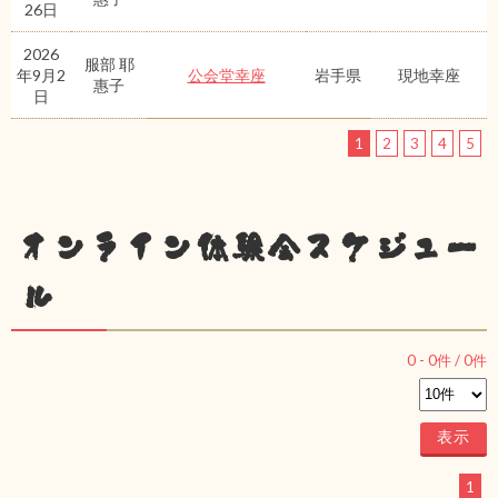
26日
2026
服部 耶
年9月2
公会堂幸座
岩手県
現地幸座
惠子
日
1
2
3
4
5
オンライン体験会スケジュー
ル
0
-
0
件 /
0
件
1