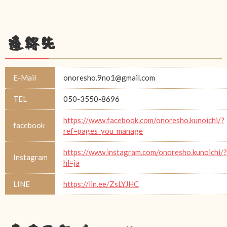
連絡先
E-Mail
onoresho.9no1@gmail.com
TEL
050-3550-8696
https://www.facebook.com/onoresho.kunoichi/?
facebook
ref=pages_you_manage
https://www.instagram.com/onoresho.kunoichi/?
Instagram
hl=ja
LINE
https://lin.ee/ZsLYJHC