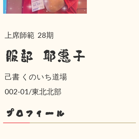
上席師範 28期
服部 耶惠子
己書 くのいち道場
002-01/東北北部
プロフィール