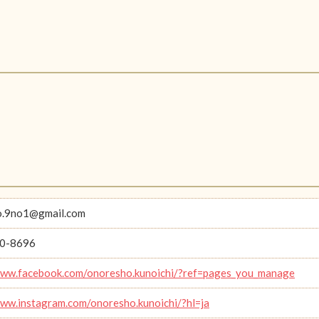
o.9no1@gmail.com
0-8696
www.facebook.com/onoresho.kunoichi/?ref=pages_you_manage
www.instagram.com/onoresho.kunoichi/?hl=ja