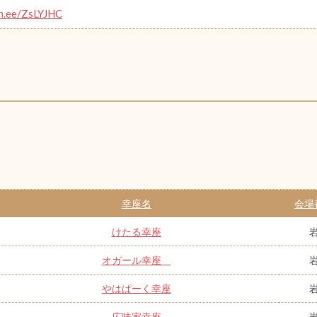
in.ee/ZsLYJHC
幸座名
会場
けたる幸座
オガール幸座
やはぱーく幸座
広味家幸座