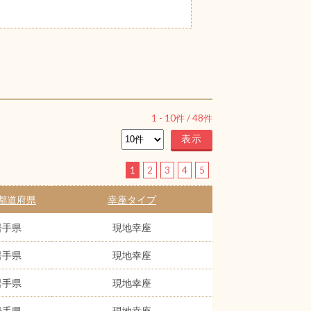
1
-
10
件 /
48
件
1
2
3
4
5
都道府県
幸座タイプ
岩手県
現地幸座
岩手県
現地幸座
岩手県
現地幸座
岩手県
現地幸座