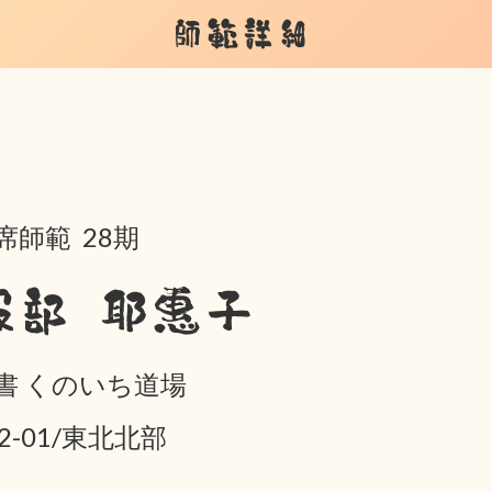
師範詳細
席師範 28期
服部 耶惠子
書 くのいち道場
02-01/東北北部