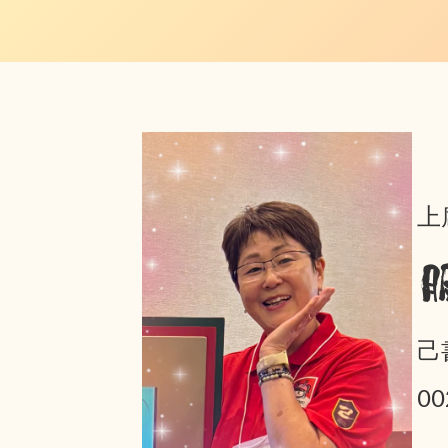
上
己
0