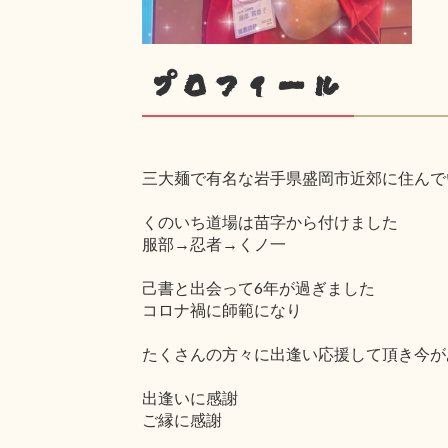
プロフィール
三大麺で有名な岩手県盛岡市近郊に住んで
くのいち道場は苗字から付けました
服部→忍者→くノ一
己書と出会って6年が過ぎました
コロナ禍に師範になり
たくさんの方々に出逢い応援して頂き今が
出逢いに感謝
ご縁に感謝