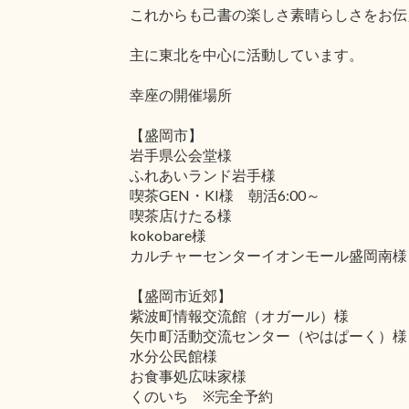
これからも己書の楽しさ素晴らしさをお伝
主に東北を中心に活動しています。
幸座の開催場所
【盛岡市】
岩手県公会堂様
ふれあいランド岩手様
喫茶GEN・KI様 朝活6:00～
喫茶店けたる様
kokobare様
カルチャーセンターイオンモール盛岡南様
【盛岡市近郊】
紫波町情報交流館（オガール）様
矢巾町活動交流センター（やはぱーく）様
水分公民館様
お食事処広味家様
くのいち ※完全予約