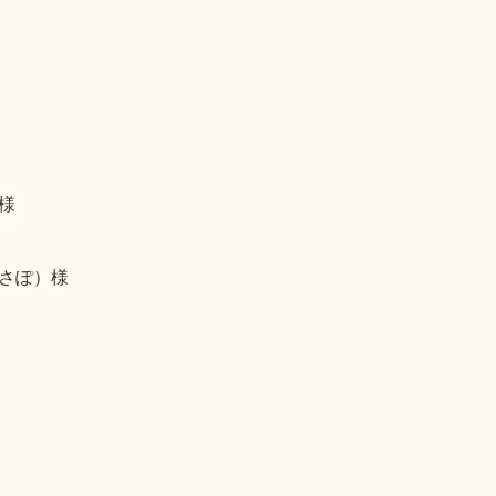
様
さぽ）様