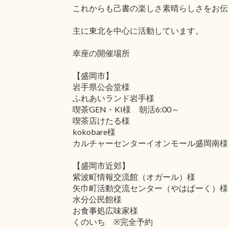
これからも己書の楽しさ素晴らしさをお伝
主に東北を中心に活動しています。
幸座の開催場所
【盛岡市】
岩手県公会堂様
ふれあいランド岩手様
喫茶GEN・KI様 朝活6:00～
喫茶店けたる様
kokobare様
カルチャーセンターイオンモール盛岡南様
【盛岡市近郊】
紫波町情報交流館（オガール）様
矢巾町活動交流センター（やはぱーく）様
水分公民館様
お食事処広味家様
くのいち ※完全予約