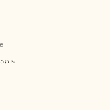
様
さぽ）様