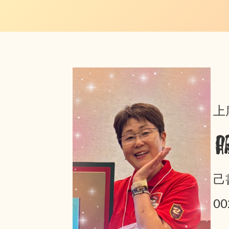
上
己
0