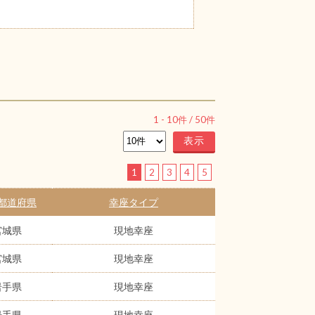
1
-
10
件 /
50
件
1
2
3
4
5
都道府県
幸座タイプ
宮城県
現地幸座
宮城県
現地幸座
岩手県
現地幸座
岩手県
現地幸座