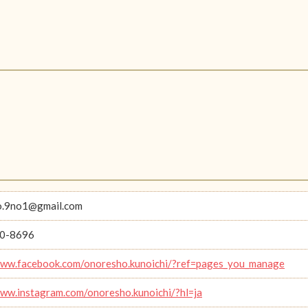
o.9no1@gmail.com
0-8696
www.facebook.com/onoresho.kunoichi/?ref=pages_you_manage
www.instagram.com/onoresho.kunoichi/?hl=ja