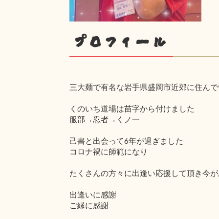
プロフィール
三大麺で有名な岩手県盛岡市近郊に住んで
くのいち道場は苗字から付けました
服部→忍者→くノ一
己書と出会って6年が過ぎました
コロナ禍に師範になり
たくさんの方々に出逢い応援して頂き今が
出逢いに感謝
ご縁に感謝