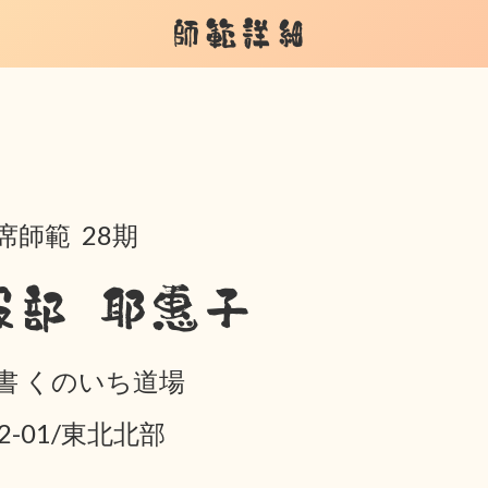
師範詳細
席師範 28期
服部 耶惠子
書 くのいち道場
02-01/東北北部