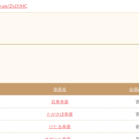
in.ee/ZsLYJHC
幸座名
会場
石巻幸座
たがさぽ幸座
けたる幸座
オガール幸座