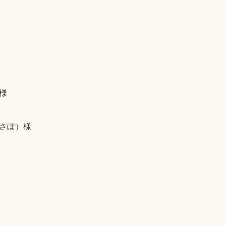
様
さぽ）様