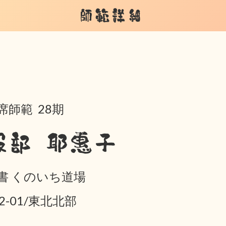
師範詳細
席師範 28期
服部 耶惠子
書 くのいち道場
02-01/東北北部