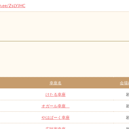
in.ee/ZsLYJHC
幸座名
会場
けたる幸座
オガール幸座
やはぱーく幸座
広味家幸座