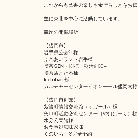
これからも己書の楽しさ素晴らしさをお伝
主に東北を中心に活動しています。
幸座の開催場所
【盛岡市】
岩手県公会堂様
ふれあいランド岩手様
喫茶GEN・KI様 朝活6:00～
喫茶店けたる様
kokobare様
カルチャーセンターイオンモール盛岡南様
【盛岡市近郊】
紫波町情報交流館（オガール）様
矢巾町活動交流センター（やはぱーく）様
水分公民館様
お食事処広味家様
くのいち ※完全予約