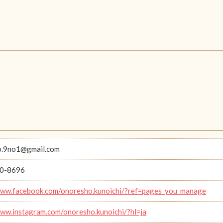
o.9no1@gmail.com
0-8696
www.facebook.com/onoresho.kunoichi/?ref=pages_you_manage
www.instagram.com/onoresho.kunoichi/?hl=ja