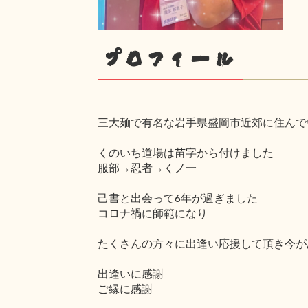
プロフィール
三大麺で有名な岩手県盛岡市近郊に住んで
くのいち道場は苗字から付けました
服部→忍者→くノ一
己書と出会って6年が過ぎました
コロナ禍に師範になり
たくさんの方々に出逢い応援して頂き今が
出逢いに感謝
ご縁に感謝