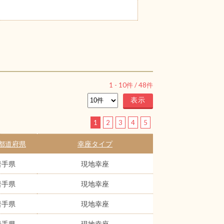
1
-
10
件 /
48
件
1
2
3
4
5
都道府県
幸座タイプ
岩手県
現地幸座
岩手県
現地幸座
岩手県
現地幸座
岩手県
現地幸座