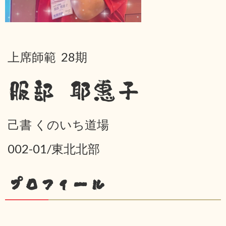
上席師範 28期
服部 耶惠子
己書 くのいち道場
002-01/東北北部
プロフィール