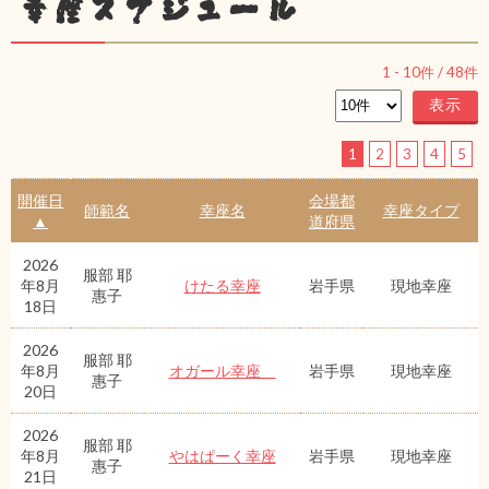
幸座スケジュール
1
-
10
件 /
48
件
1
2
3
4
5
開催日
会場都
師範名
幸座名
幸座タイプ
▲
道府県
2026
服部 耶
年8月
けたる幸座
岩手県
現地幸座
惠子
18日
2026
服部 耶
年8月
オガール幸座
岩手県
現地幸座
惠子
20日
2026
服部 耶
年8月
やはぱーく幸座
岩手県
現地幸座
惠子
21日