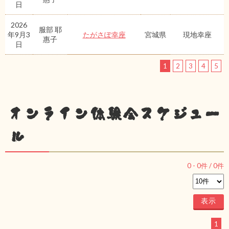
日
2026
服部 耶
年9月3
たがさぽ幸座
宮城県
現地幸座
惠子
日
1
2
3
4
5
オンライン体験会スケジュー
ル
0
-
0
件 /
0
件
1