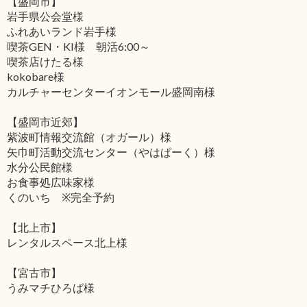
【盛岡市】
岩手県公会堂様
ふれあいランド岩手様
喫茶GEN・KI様 朝活6:00～
喫茶店けたる様
kokobare様
カルチャーセンターイオンモール盛岡南様
【盛岡市近郊】
紫波町情報交流館（オガール）様
矢巾町活動交流センター（やはぱーく）様
水分公民館様
お食事処広味家様
くのいち ※完全予約
【北上市】
レンタルスペース北上様
【宮古市】
うみマチひろば様