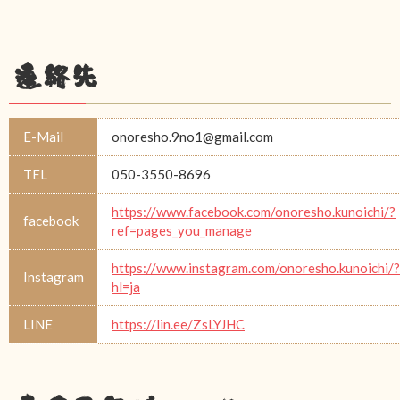
連絡先
E-Mail
onoresho.9no1@gmail.com
TEL
050-3550-8696
https://www.facebook.com/onoresho.kunoichi/?
facebook
ref=pages_you_manage
https://www.instagram.com/onoresho.kunoichi/?
Instagram
hl=ja
LINE
https://lin.ee/ZsLYJHC