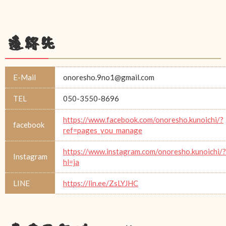
連絡先
E-Mail
onoresho.9no1@gmail.com
TEL
050-3550-8696
https://www.facebook.com/onoresho.kunoichi/?
facebook
ref=pages_you_manage
https://www.instagram.com/onoresho.kunoichi/?
Instagram
hl=ja
LINE
https://lin.ee/ZsLYJHC