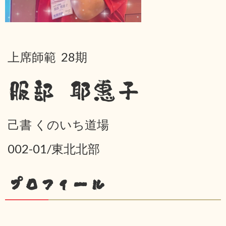
上席師範 28期
服部 耶惠子
己書 くのいち道場
002-01/東北北部
プロフィール