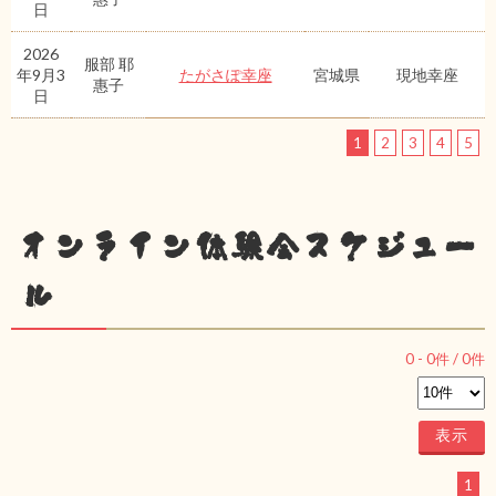
日
2026
服部 耶
年9月3
たがさぽ幸座
宮城県
現地幸座
惠子
日
1
2
3
4
5
オンライン体験会スケジュー
ル
0
-
0
件 /
0
件
1