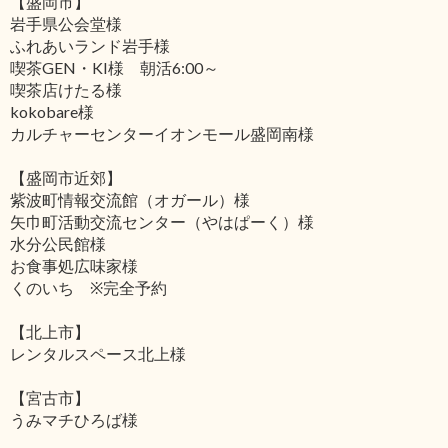
【盛岡市】
岩手県公会堂様
ふれあいランド岩手様
喫茶GEN・KI様 朝活6:00～
喫茶店けたる様
kokobare様
カルチャーセンターイオンモール盛岡南様
【盛岡市近郊】
紫波町情報交流館（オガール）様
矢巾町活動交流センター（やはぱーく）様
水分公民館様
お食事処広味家様
くのいち ※完全予約
【北上市】
レンタルスペース北上様
【宮古市】
うみマチひろば様